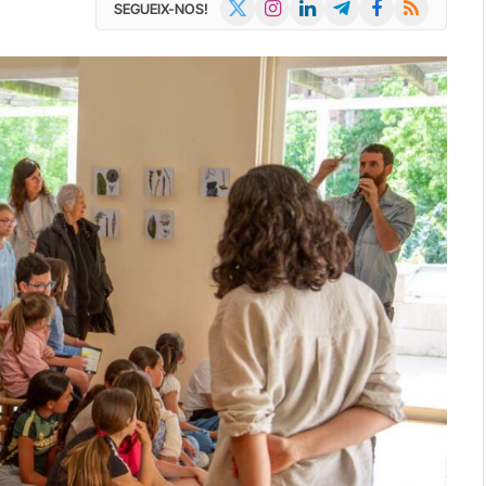
X
Instagram
LinkedIn
Telegram
Facebook
RSS
SEGUEIX-NOS!
(Twitter)