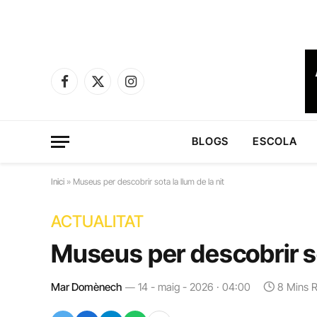
Facebook
X
Instagram
(Twitter)
BLOGS
ESCOLA
Inici
»
Museus per descobrir sota la llum de la nit
ACTUALITAT
Museus per descobrir sot
Mar Domènech
14 - maig - 2026 · 04:00
8 Mins 