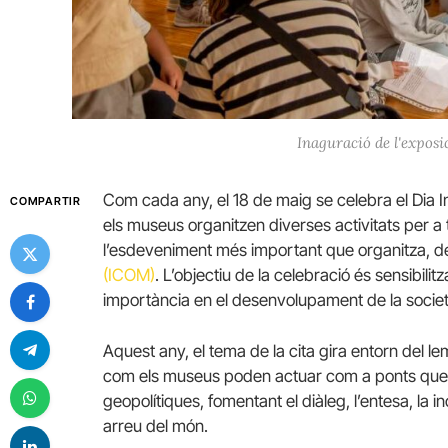
Inaguració de l'exposi
Com cada any, el 18 de maig se celebra el Dia I
COMPARTIR
els museus organitzen diverses activitats per a t
l’esdeveniment més important que organitza, de
(ICOM)
. L’objectiu de la celebració és sensibilitz
importància en el desenvolupament de la societ
Aquest any, el tema de la cita gira entorn del l
com els museus poden actuar com a ponts que sup
geopolítiques, fomentant el diàleg, l’entesa, la in
arreu del món.