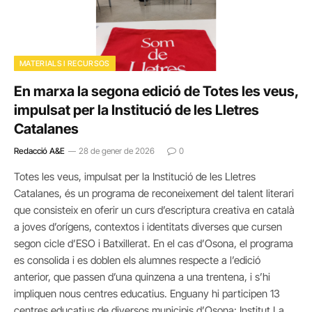
MATERIALS I RECURSOS
En marxa la segona edició de Totes les veus,
impulsat per la Institució de les Lletres
Catalanes
Redacció A&E
28 de gener de 2026
0
Totes les veus, impulsat per la Institució de les Lletres
Catalanes, és un programa de reconeixement del talent literari
que consisteix en oferir un curs d’escriptura creativa en català
a joves d’orígens, contextos i identitats diverses que cursen
segon cicle d’ESO i Batxillerat. En el cas d’Osona, el programa
es consolida i es doblen els alumnes respecte a l’edició
anterior, que passen d’una quinzena a una trentena, i s’hi
impliquen nous centres educatius. Enguany hi participen 13
centres educatius de diversos municipis d’Osona: Institut La