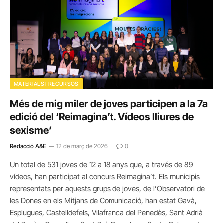
MATERIALS I RECURSOS
Més de mig miler de joves participen a la 7a
edició del ‘Reimagina’t. Vídeos lliures de
sexisme’
Redacció A&E
12 de març de 2026
0
Un total de 531 joves de 12 a 18 anys que, a través de 89
vídeos, han participat al concurs Reimagina’t. Els municipis
representats per aquests grups de joves, de l’Observatori de
les Dones en els Mitjans de Comunicació, han estat Gavà,
Esplugues, Castelldefels, Vilafranca del Penedès, Sant Adrià