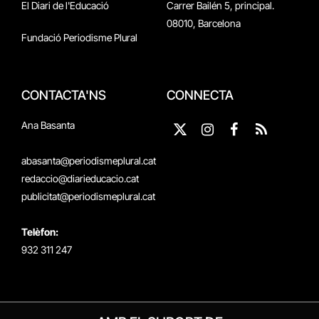
El Diari de l'Educació
Carrer Bailén 5, principal.
08010, Barcelona
Fundació Periodisme Plural
CONTACTA'NS
CONNECTA
Ana Basanta
X
Instagram
Facebook
RSS
(Twitter)
abasanta@periodismeplural.cat
redaccio@diarieducacio.cat
publicitat@periodismeplural.cat
Telèfon:
932 311 247