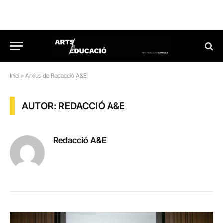
Inici
»
Arxius de Redacció A&E
AUTOR: REDACCIÓ A&E
Redacció A&E