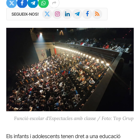
X
Instagram
LinkedIn
Telegram
Facebook
RSS
SEGUEIX-NOS!
(Twitter)
Funció escolar d'Espectacles amb classe / Foto: Top Grup
Els infants i adolescents tenen dret a una educació