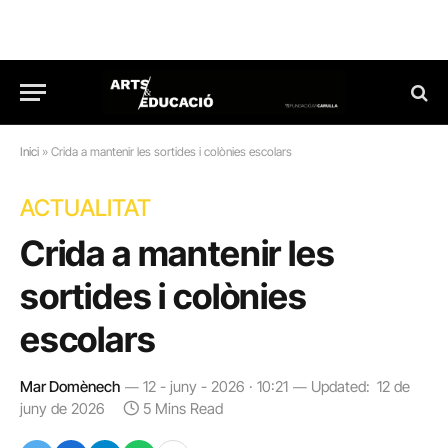
Inici
»
Crida a mantenir les sortides i colònies escolars
ACTUALITAT
Crida a mantenir les
sortides i colònies
escolars
Mar Domènech
12 - juny - 2026 · 10:21
Updated:
12 de
juny de 2026
5 Mins Read