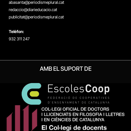
abasanta@periodismeplural.cat
redaccio@diarieducacio.cat
publicitat@periodismeplural.cat
Telèfon:
932 311 247
AMB EL SUPORT DE