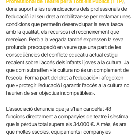
Professional
de Teatre per a Tots els Públics (TTP)
,
dona suport a les reivindicacions dels professionals de
l’educació i al seu dret a mobilitzar-se per reclamar unes
condicions que permetin desenvolupar la seva tasca
amb la qualitat, els recursos i el reconeixement que
mereixen. Però a la vegada també expressen la seva
profunda preocupació en veure que una part de les
conseqüències del conflicte educatiu actual estigui
recaient sobre l’accés dels infants i joves a la cultura. Ja
que com subratllen «la cultura no és un complement de
l’escola. Forma part del dret a l’educació» i afegeixen
que «protegir l’educació i garantir l’accés a la cultura no
haurien de ser objectius incompatibles».
L’associació denuncia que ja s’han cancel·lat 48
funcions directament a companyies de teatre i s’estima
que la pèrdua total supera els 34.000 €. A més, és ara
que moltes escoles, equipaments i companyies