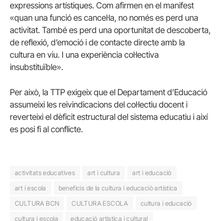
expressions artístiques. Com afirmen en el manifest
«quan una funció es cancel·la, no només es perd una
activitat. També es perd una oportunitat de descoberta,
de reflexió, d’emoció i de contacte directe amb la
cultura en viu. I una experiència col·lectiva
insubstituïble».
Per això, la TTP exigeix que el Departament d’Educació
assumeixi les reivindicacions del col·lectiu docent i
reverteixi el dèficit estructural del sistema educatiu i així
es posi fi al conflicte.
activitats educatives
art i cultura
art i educació
art i escola
beneficis de la cultura i educació artística
CULTURA BCN
CULTURA ESCOLA
cultura i educació
cultura i escola
educació artística i cultural