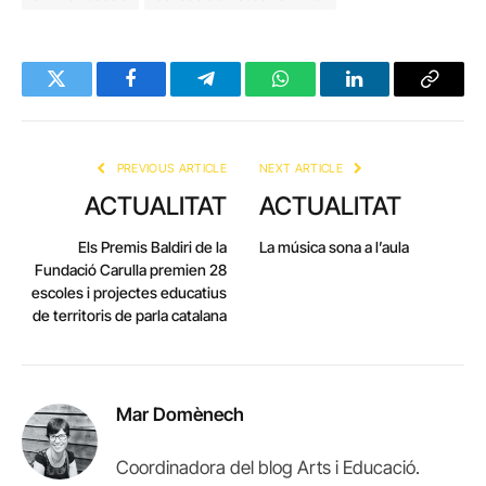
Twitter
Facebook
Telegram
WhatsApp
LinkedIn
Copy
Link
PREVIOUS ARTICLE
NEXT ARTICLE
ACTUALITAT
ACTUALITAT
Els Premis Baldiri de la
La música sona a l’aula
Fundació Carulla premien 28
escoles i projectes educatius
de territoris de parla catalana
Mar Domènech
Coordinadora del blog Arts i Educació.