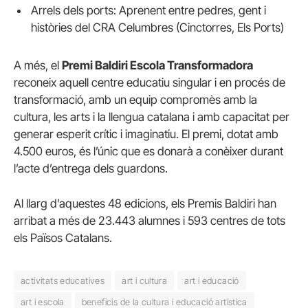
Arrels dels ports: Aprenent entre pedres, gent i
històries del CRA Celumbres (Cinctorres, Els Ports)
A més, el
Premi Baldiri Escola Transformadora
reconeix aquell centre educatiu singular i en procés de
transformació, amb un equip compromès amb la
cultura, les arts i la llengua catalana i amb capacitat per
generar esperit crític i imaginatiu. El premi, dotat amb
4.500 euros, és l’únic que es donarà a conèixer durant
l’acte d’entrega dels guardons.
Al llarg d’aquestes 48 edicions, els Premis Baldiri han
arribat a més de 23.443 alumnes i 593 centres de tots
els Països Catalans.
activitats educatives
art i cultura
art i educació
art i escola
beneficis de la cultura i educació artística