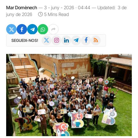
Mar Domènech
3 - juny - 2026 · 04:44
Updated:
3 de
juny de 2026
5 Mins Read
X
Instagram
LinkedIn
Telegram
Facebook
RSS
SEGUEIX-NOS!
(Twitter)