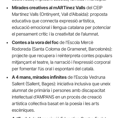
Mirades creatives al mARTínez Valls
del CEIP
Martínez Valls (Ontinyent, Vall d’Albaida): proposta
educativa que connecta expressió artística,
educació emocional i llengua catalana per potenciar
el pensament crític i la creativitat de l’alumnat.
Contes a la vora del foc
de l’Escola Mercè
Rodoreda (Santa Coloma de Gramenet, Barcelonès):
projecte que recupera i reinterpreta contes populars
mitjançant el teatre, la narració i l’expressió corporal
per fomentar l’ús oral i espontani del català.
A 4 mans, mirades infinites
de l’Escola Vedruna
Sallent (Sallent, Bages): iniciativa inclusiva que uneix
alumnat de primària i persones amb discapacitat
intel·lectual d’AMPANS en un procés de creació
artística col·lectiva basat en la poesia i les arts
escèniques.