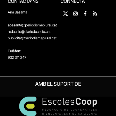
CONTACTA'NS
CONNECTA
Ana Basanta
X
Instagram
Facebook
RSS
(Twitter)
abasanta@periodismeplural.cat
redaccio@diarieducacio.cat
publicitat@periodismeplural.cat
Telèfon:
932 311 247
AMB EL SUPORT DE