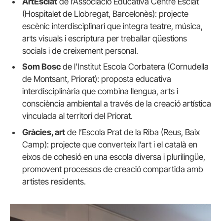
ArtEsclat
de l’Associació Educativa Centre Esclat
(Hospitalet de Llobregat, Barcelonès): projecte
escènic interdisciplinari que integra teatre, música,
arts visuals i escriptura per treballar qüestions
socials i de creixement personal.
Som Bosc
de l’Institut Escola Corbatera (Cornudella
de Montsant, Priorat): proposta educativa
interdisciplinària que combina llengua, arts i
consciència ambiental a través de la creació artística
vinculada al territori del Priorat.
Gràcies, art
de l’Escola Prat de la Riba (Reus, Baix
Camp): projecte que converteix l’art i el català en
eixos de cohesió en una escola diversa i plurilingüe,
promovent processos de creació compartida amb
artistes residents.