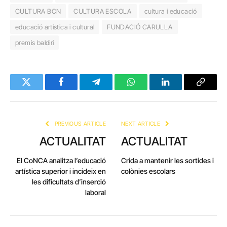
CULTURA BCN
CULTURA ESCOLA
cultura i educació
educació artística i cultural
FUNDACIÓ CARULLA
premis baldiri
Twitter
Facebook
Telegram
WhatsApp
LinkedIn
Copy
Link
PREVIOUS ARTICLE
NEXT ARTICLE
ACTUALITAT
ACTUALITAT
El CoNCA analitza l’educació
Crida a mantenir les sortides i
artística superior i incideix en
colònies escolars
les dificultats d’inserció
laboral