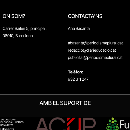
ON SOM?
CONTACTA'NS
Carrer Bailén 5, principal.
Ana Basanta
08010, Barcelona
abasanta@periodismeplural.cat
redaccio@diarieducacio.cat
publicitat@periodismeplural.cat
Telèfon:
932 311 247
AMB EL SUPORT DE