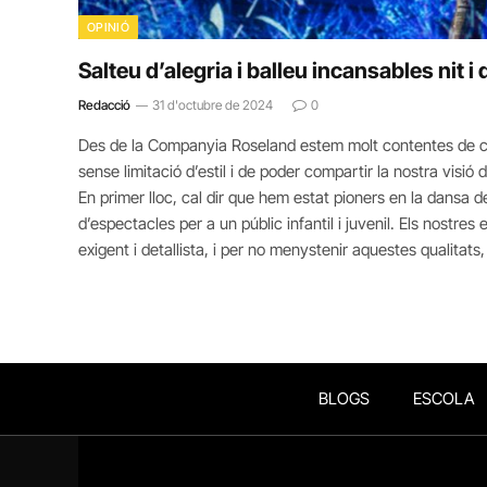
OPINIÓ
Salteu d’alegria i balleu incansables nit i 
Redacció
31 d'octubre de 2024
0
Des de la Companyia Roseland estem molt contentes de ce
sense limitació d’estil i de poder compartir la nostra visió d
En primer lloc, cal dir que hem estat pioners en la dansa d
d’espectacles per a un públic infantil i juvenil. Els nostr
exigent i detallista, i per no menystenir aquestes qualitat
BLOGS
ESCOLA