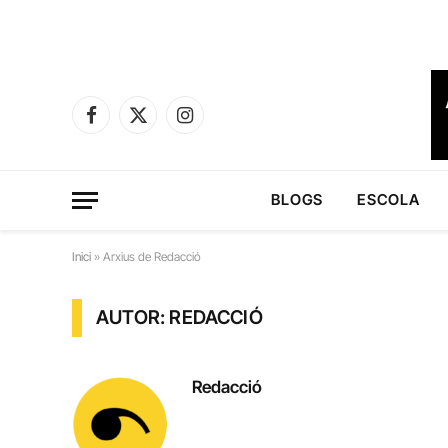
Facebook
X
Instagram
(Twitter)
BLOGS
ESCOLA
Inici
»
Arxius de Redacció
AUTOR: REDACCIÓ
Redacció