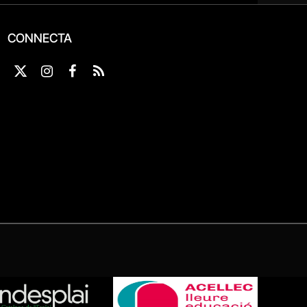
CONNECTA
X
Instagram
Facebook
RSS
(Twitter)