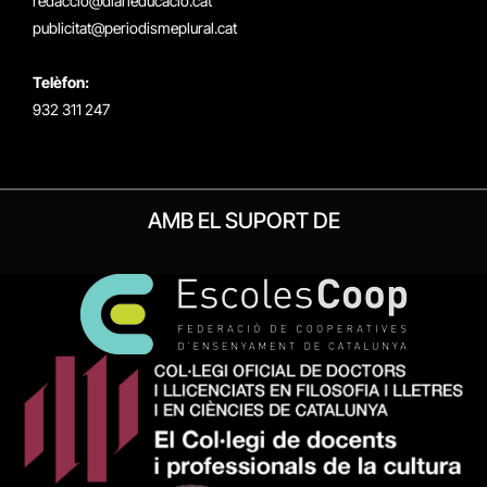
redaccio@diarieducacio.cat
publicitat@periodismeplural.cat
Telèfon:
932 311 247
AMB EL SUPORT DE