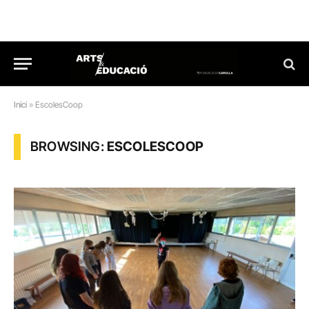
Inici
»
EscolesCoop
BROWSING:
ESCOLESCOOP