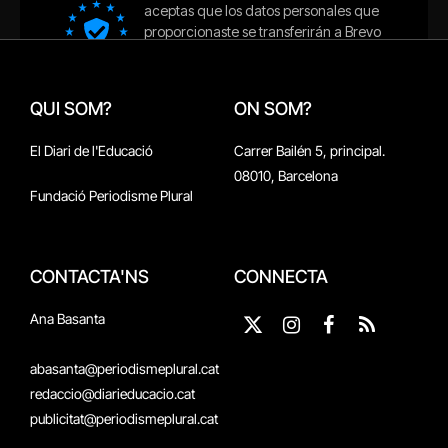
QUI SOM?
ON SOM?
El Diari de l'Educació
Carrer Bailén 5, principal.
08010, Barcelona
Fundació Periodisme Plural
CONTACTA'NS
CONNECTA
Ana Basanta
X
Instagram
Facebook
RSS
(Twitter)
abasanta@periodismeplural.cat
redaccio@diarieducacio.cat
publicitat@periodismeplural.cat