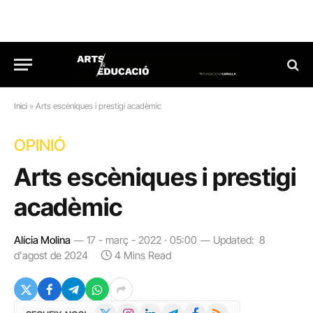
Inici
»
Arts escèniques i prestigi acadèmic
OPINIÓ
Arts escèniques i prestigi
acadèmic
Alícia Molina
17 - març - 2022 · 05:00
Updated:
8
d'agost de 2024
4 Mins Read
X
Instagram
LinkedIn
Telegram
Facebook
RSS