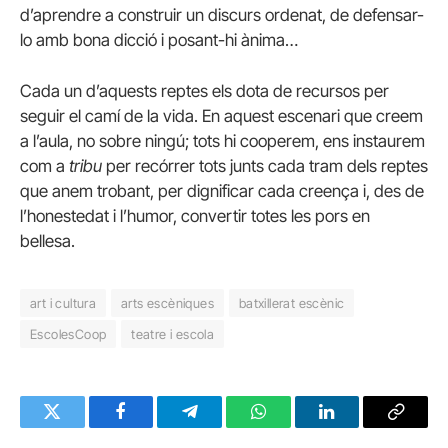
d’aprendre a construir un discurs ordenat, de defensar-
lo amb bona dicció i posant-hi ànima…
Cada un d’aquests reptes els dota de recursos per
seguir el camí de la vida. En aquest escenari que creem
a l’aula, no sobre ningú; tots hi cooperem, ens instaurem
com a
tribu
per recórrer tots junts cada tram dels reptes
que anem trobant, per dignificar cada creença i, des de
l’honestedat i l’humor, convertir totes les pors en
bellesa.
art i cultura
arts escèniques
batxillerat escènic
EscolesCoop
teatre i escola
Twitter
Facebook
Telegram
WhatsApp
LinkedIn
Copy