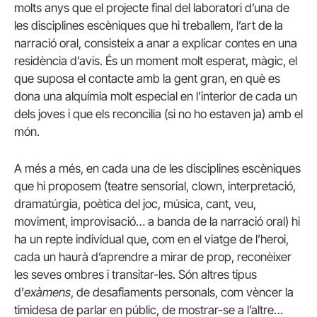
molts anys que el projecte final del laboratori d’una de
les disciplines escèniques que hi treballem, l’art de la
narració oral, consisteix a anar a explicar contes en una
residència d’avis. És un moment molt esperat, màgic, el
que suposa el contacte amb la gent gran, en què es
dona una alquímia molt especial en l’interior de cada un
dels joves i que els reconcilia (si no ho estaven ja) amb el
món.
A més a més, en cada una de les disciplines escèniques
que hi proposem (teatre sensorial, clown, interpretació,
dramatúrgia, poètica del joc, música, cant, veu,
moviment, improvisació… a banda de la narració oral) hi
ha un repte individual que, com en el viatge de l’heroi,
cada un haurà d’aprendre a mirar de prop, reconèixer
les seves ombres i transitar-les. Són altres tipus
d’
exàmens
, de desafiaments personals, com vèncer la
timidesa de parlar en públic, de mostrar-se a l’altre…