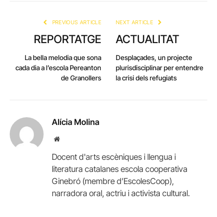
Link
PREVIOUS ARTICLE
NEXT ARTICLE
REPORTATGE
ACTUALITAT
La bella melodia que sona
Desplaçades, un projecte
cada dia a l’escola Pereanton
plurisdisciplinar per entendre
de Granollers
la crisi dels refugiats
Alícia Molina
Website
Docent d'arts escèniques i llengua i
literatura catalanes escola cooperativa
Ginebró (membre d’EscolesCoop),
narradora oral, actriu i activista cultural.