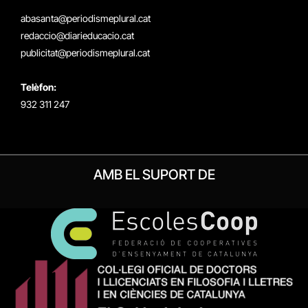
(Twitter)
abasanta@periodismeplural.cat
redaccio@diarieducacio.cat
publicitat@periodismeplural.cat
Telèfon:
932 311 247
AMB EL SUPORT DE