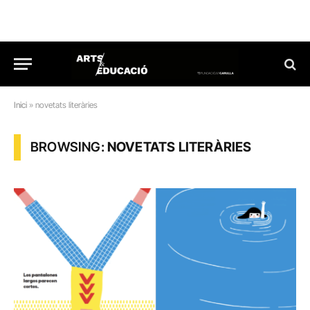
Inici
»
novetats literàries
BROWSING:
NOVETATS LITERÀRIES