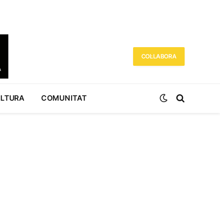
COL·LABORA
ULTURA
COMUNITAT