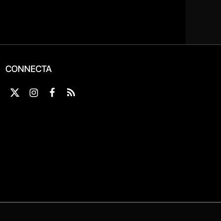
CONNECTA
X
Instagram
Facebook
RSS
(Twitter)