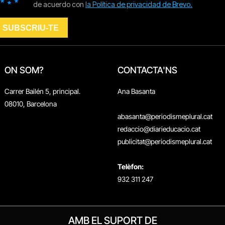
ON SOM?
CONTACTA'NS
Carrer Bailén 5, principal.
Ana Basanta
08010, Barcelona
abasanta@periodismeplural.cat
redaccio@diarieducacio.cat
publicitat@periodismeplural.cat
Telèfon:
932 311 247
AMB EL SUPORT DE