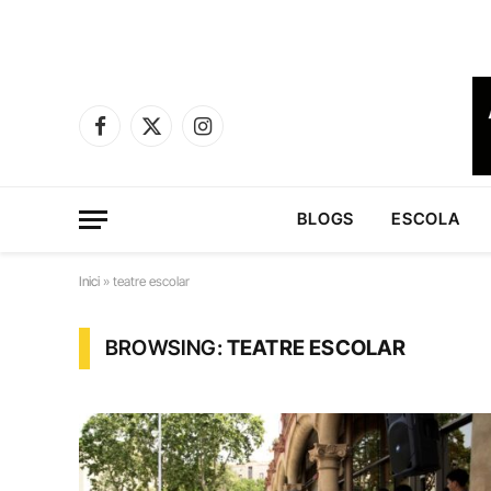
Facebook
X
Instagram
(Twitter)
BLOGS
ESCOLA
Inici
»
teatre escolar
BROWSING:
TEATRE ESCOLAR