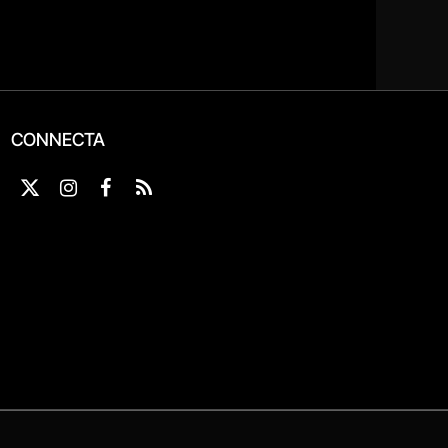
CONNECTA
X
Instagram
Facebook
RSS
(Twitter)