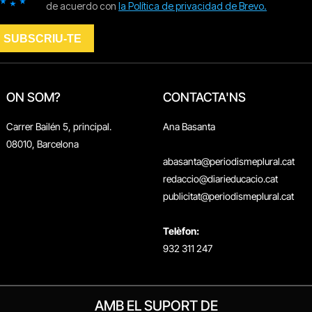
ON SOM?
CONTACTA'NS
Carrer Bailén 5, principal.
Ana Basanta
08010, Barcelona
abasanta@periodismeplural.cat
redaccio@diarieducacio.cat
publicitat@periodismeplural.cat
Telèfon:
932 311 247
AMB EL SUPORT DE