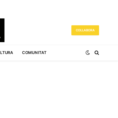
COL·LABORA
ULTURA
COMUNITAT