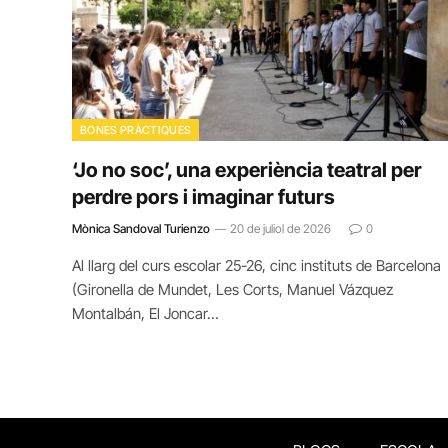
BONES PRÀCTIQUES
‘Jo no soc’, una experiència teatral per
perdre pors i imaginar futurs
Mònica Sandoval Turienzo
20 de juliol de 2026
0
Al llarg del curs escolar 25-26, cinc instituts de Barcelona
(Gironella de Mundet, Les Corts, Manuel Vázquez
Montalbán, El Joncar…