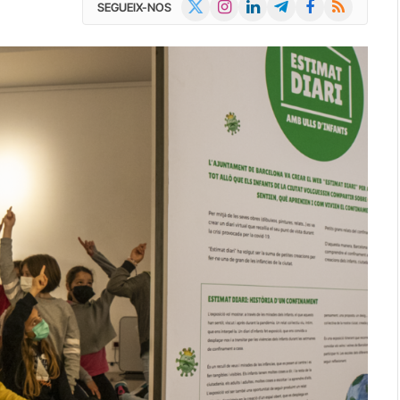
X
Instagram
LinkedIn
Telegram
Facebook
RSS
SEGUEIX-NOS
(Twitter)