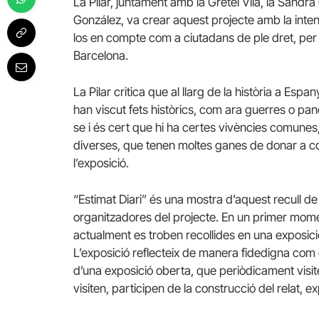
La Pilar, juntament amb la Gretel Vila, la Sandra
González, va crear aquest projecte amb la intenció
los en compte com a ciutadans de ple dret, per i
Barcelona.
La Pilar critica que al llarg de la història a Esp
han viscut fets històrics, com ara guerres o pa
se i és cert que hi ha certes vivències comunes,
diverses, que tenen moltes ganes de donar a con
l’exposició.
“Estimat Diari” és una mostra d’aquest recull de
organitzadores del projecte. En un primer mom
actualment es troben recollides en una exposició
L’exposició reflecteix de manera fidedigna com 
d’una exposició oberta, que periòdicament visite
visiten, participen de la construcció del relat, 