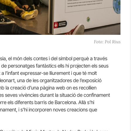
Foto: Pol Rius
asia, el món dels contes i del símbol perquè a través
de personatges fantàstics ells hi projecten els seus
 l’infant expressar-se lliurement i que té molt
Lleonart, una de les organitzadores de l’exposició
b la creació d’una pàgina web on es recollien
les seves vivències durant la situació de confinament
re els diferents barris de Barcelona. Allà s’hi
nfinament, i s’hi incorporen noves creacions que