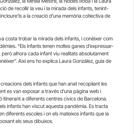
 González, la Mireia Mestre, la Nodes Roda i la Laura
 de recollir la veu i la mirada dels infants, tenint-
ncloure’ls a la creació d’una memòria col·lectiva de
anya costa trobar la mirada dels infants, i conèixer com
ndèmies. “Els infants tenen moltes ganes d’expressar-
 però alhora cada infant viu realitats absolutament
èixer”. Així ens ho explica Laura González, guia de
 creacions dels infants que han anat recopilant les
ent es van exposar a través d’una pàgina web i
 itinerant a diferents centres cívics de Barcelona.
els infants han viscut aquesta pandèmia. Es tracta
n diferents escoles i on els mateixos infants que la
exposant els seus dibuixos.