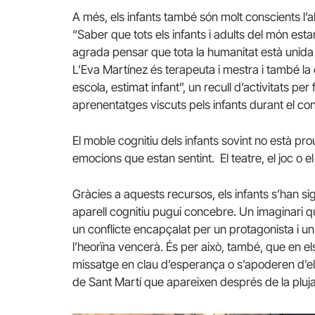
A més, els infants també són molt conscients l’a
“Saber que tots els infants i adults del món est
agrada pensar que tota la humanitat està unida 
L’Eva Martínez és terapeuta i mestra i també l
escola, estimat infant”, un recull d’activitats per f
aprenentatges viscuts pels infants durant el co
El moble cognitiu dels infants sovint no està prou 
emocions que estan sentint. El teatre, el joc o 
Gràcies a aquests recursos, els infants s’han si
aparell cognitiu pugui concebre. Un imaginari
un conflicte encapçalat per un protagonista i un 
l’heorïna vencerà. És per això, també, que en e
missatge en clau d’esperança o s’apoderen d’e
de Sant Martí que apareixen després de la pluja,