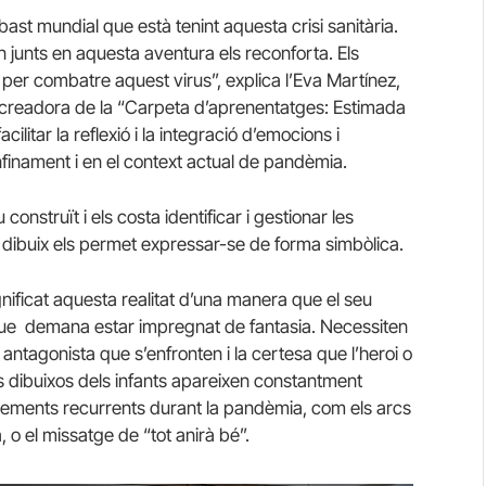
bast mundial que està tenint aquesta crisi sanitària.
an junts en aquesta aventura els reconforta. Els
per combatre aquest virus”, explica l’Eva Martínez,
a creadora de la “Carpeta d’aprenentatges: Estimada
acilitar la reflexió i la integració d’emocions i
nfinament i en el context actual de pandèmia.
construït i els costa identificar i gestionar les
el dibuix els permet expressar-se de forma simbòlica.
gnificat aquesta realitat d’una manera que el seu
 que demana estar impregnat de fantasia. Necessiten
antagonista que s’enfronten i la certesa que l’heroi o
ls dibuixos dels infants apareixen constantment
lements recurrents durant la pandèmia, com els arcs
 o el missatge de “tot anirà bé”.