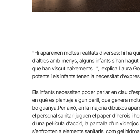
“Hi apareixen moltes realitats diverses: hi ha 
d’altres amb menys, alguns infants s’han hagut d
que han viscut naixements…”, explica Laura Go
potents i els infants tenen la necessitat d’expre
Els infants necessiten poder parlar en clau d’es
en què es planteja algun perill, que genera molta 
bo guanya.Per això, en la majoria dibuixos apare
el personal sanitari juguen el paper d’herois i h
d’una pel·lícula d’acció, la pantalla d’un videojoc o
s’enfronten a elements sanitaris, com gel hidro