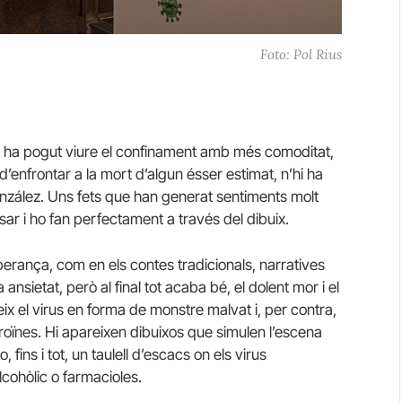
Foto: Pol Rius
qui ha pogut viure el confinament amb més comoditat,
’enfrontar a la mort d’algun ésser estimat, n’hi ha
nzález. Uns fets que han generat sentiments molt
ssar i ho fan perfectament a través del dibuix.
perança, com en els contes tradicionals, narratives
ansietat, però al final tot acaba bé, el dolent mor i el
ix el virus en forma de monstre malvat i, per contra,
eroïnes. Hi apareixen dibuixos que simulen l’escena
, fins i tot, un taulell d’escacs on els virus
alcohòlic o farmacioles.