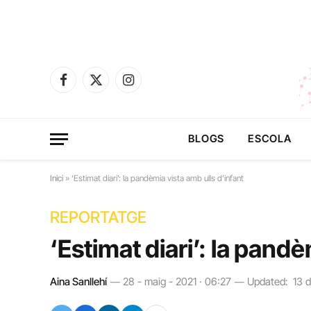
Facebook
X
Instagram
(Twitter)
BLOGS
ESCOLA
Inici
»
‘Estimat diari’: la pandèmia vista amb ulls d’infant
REPORTATGE
‘Estimat diari’: la pandè
Aina Sanllehí
28 - maig - 2021 · 06:27
Updated:
13 