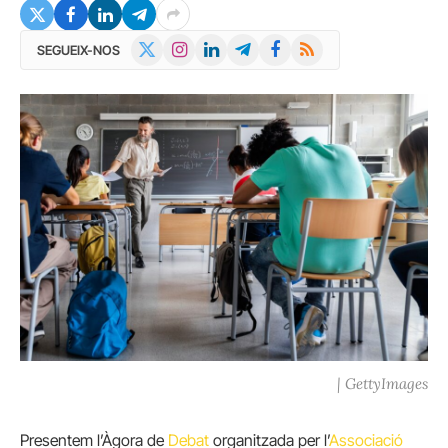
X
Instagram
LinkedIn
Telegram
Facebook
RSS
SEGUEIX-NOS
(Twitter)
| GettyImages
Presentem l’Àgora de
Debat
organitzada per l’
Associació