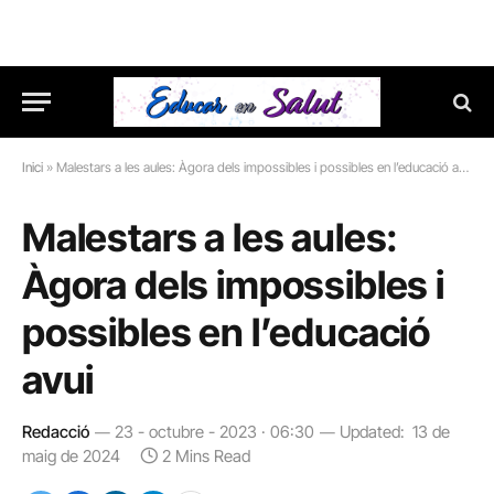
Inici
»
Malestars a les aules: Àgora dels impossibles i possibles en l’educació avui
Malestars a les aules:
Àgora dels impossibles i
possibles en l’educació
avui
Redacció
23 - octubre - 2023 · 06:30
Updated:
13 de
maig de 2024
2 Mins Read