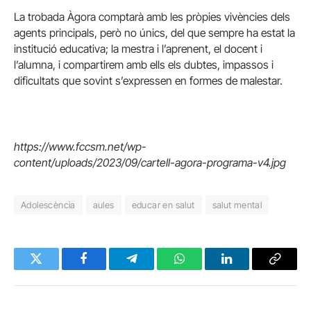
La trobada Àgora comptarà amb les pròpies vivències dels
agents principals, però no únics, del que sempre ha estat la
institució educativa; la mestra i l’aprenent, el docent i
l’alumna, i compartirem amb ells els dubtes, impassos i
dificultats que sovint s’expressen en formes de malestar.
https://www.fccsm.net/wp-
content/uploads/2023/09/cartell-agora-programa-v4.jpg
Adolescència
aules
educar en salut
salut mental
Twitter
Facebook
Telegram
WhatsApp
LinkedIn
Copy
Link