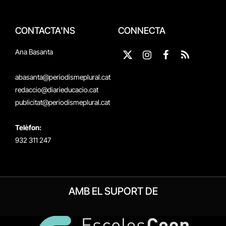
CONTACTA'NS
CONNECTA
Ana Basanta
X
Instagram
Facebook
RSS
(Twitter)
abasanta@periodismeplural.cat
redaccio@diarieducacio.cat
publicitat@periodismeplural.cat
Telèfon:
932 311 247
AMB EL SUPORT DE