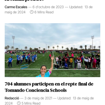
Carme Escales
6 d'octubre de 2023
Updated:
13 de
maig de 2024
6 Mins Read
704 alumnes participen en el repte final de
Tomando Conciencia Schools
Redacció
3 de maig de 2021
Updated:
13 de maig de
2024
5 Mins Read