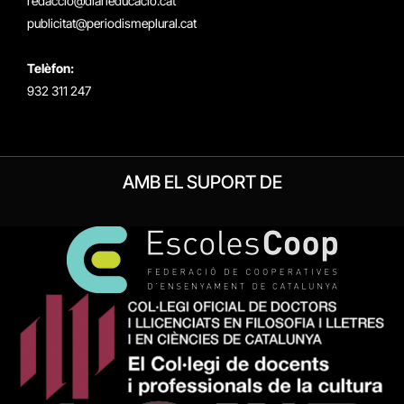
redaccio@diarieducacio.cat
publicitat@periodismeplural.cat
Telèfon:
932 311 247
AMB EL SUPORT DE