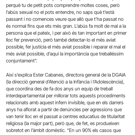
perquè tu de petit pots comprendre moltes coses, però
l’abús sexual no el pots entendre, no saps què t’està
passant i no comences veure que allò que t’ha passat no
és normal fins que ets més gran. L’abús fa molt de mal a la
persona que el pateix, i per això és tan important en primer
lloc fer prevenció, però també detectar-lo el més aviat
possible, fer justícia el més aviat possible i reparar el mal el
més aviat possible, d’aquí la importància que treballéssim
conjuntament”.
Així s’explica Ester Cabanes, directora general de la DGAIA
(la direcció general d’Atenció a la Infància i l’Adolescència),
que coordina des de fa dos anys un equip de treball
interdepartamental per millorar tots aquests procediments
relacionats amb aquest infern invisible, que en els darrers
anys ha aflorat a partir de denúncies per agressions que
van tenir lloc en el passat a centres educatius de titularitat
religiosa (la major part), però que, de fet, es produeixen
sobretot en l’àmbit domèstic. “En un 90% els casos que