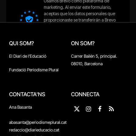
QUI SOM?
ON SOM?
El Diari de l'Educació
Carrer Bailén 5, principal.
08010, Barcelona
Fundació Periodisme Plural
CONTACTA'NS
CONNECTA
Ana Basanta
X
Instagram
Facebook
RSS
(Twitter)
abasanta@periodismeplural.cat
redaccio@diarieducacio.cat