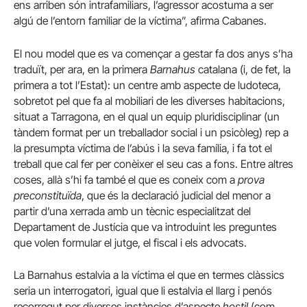
ens arriben són intrafamiliars, l’agressor acostuma a ser
algú de l’entorn familiar de la víctima”, afirma Cabanes.
El nou model que es va començar a gestar fa dos anys s’ha
traduït, per ara, en la primera
Barnahus
catalana (i, de fet, la
primera a tot l’Estat): un centre amb aspecte de ludoteca,
sobretot pel que fa al mobiliari de les diverses habitacions,
situat a Tarragona, en el qual un equip pluridisciplinar (un
tàndem format per un treballador social i un psicòleg) rep a
la presumpta víctima de l’abús i la seva família, i fa tot el
treball que cal fer per conèixer el seu cas a fons. Entre altres
coses, allà s’hi fa també el que es coneix com a
prova
preconstituïda
, que és la declaració judicial del menor a
partir d’una xerrada amb un tècnic especialitzat del
Departament de Justícia que va introduint les preguntes
que volen formular el jutge, el fiscal i els advocats.
La Barnahus estalvia a la víctima el que en termes clàssics
seria un interrogatori, igual que li estalvia el llarg i penós
recorregut per diverses instàncies d’aspecte
hostil
(com