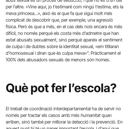
abús sexual és un procés de seducció, i que no és d’un dia
per l’altre. «Vine aquí, jo t’estimaré com ningú t’estima, ets la
meva princesa…», això és el que fa que sigui molt més
complicat de descobrir que, per exemple, una agressió
física. Però és que a més, en el cas dels nois encara és més
difícil, no només perquè els costa més d’admetre que han
estat abusats sexualment, sinó perquè apareix el sentiment
de culpa i de dubtes sobre la identitat sexual, «em titllaran
d’homosexual i diran que és culpa meva»”. Pràcticament el
100% dels abusadors sexuals de menors són homes.
Què pot fer l’escola?
El treball de coordinació interdepartamental ha de servir no
només per tractar els casos amb més
humanitat
quan
arriben, sinó també per millorar la detecció i la prevenció. En
aquest punt hi té un paper important l’escola, i d’aquí que