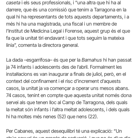
caseta
i els seus professionals, i “una altra que hi ha al
darrere, que és una comissió que tenim a Tarragona en la
qual hi ha representants de tots aquests departaments, i a
més hi ha una magistrada, una fiscal i un membre de
l’Institut de Medicina Legal i Forense, aquest grup és el que
fa que la unitat tiri endavant i que tots seguim la mateixa
línia”, comenta la directora general.
La dada –esgarrifosa– és que per la
Barnahus
hi han passat
ja 74 infants i adolescents des de l’abril. Formalment les
instal·lacions es van inaugurar a finals de juliol, però, en el
context del confinament i el risc d’increment d’aquests
casos, la unitat ja va començar a operar uns mesos abans.
74 casos, tenint en compte que aquesta unitat només dona
servei als que tenen lloc al Camp de Tarragona, dels quals
la meitat són infants i l’altra meitat adolescents, i dels quals
hi ha moltes més nenes (52) que nens (22).
Per Cabanes, aquest desequilibri té una explicació: “Un