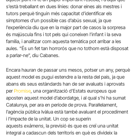
s’està treballant en dues línies: donar eines als mestres i
tutors perquè tinguin més capacitat d’identificar els
símptomes d’un possible cas d’abús sexual, ja que
l’experiència diu que en la major part de casos la sorpresa
és majúscula fins i tot pels qui coneixen l’infant i la seva
família, i analitzar com aquesta temàtica pot arribar a les
aules. “És un fet tan horrorós que no tothom està disposat
a parlar-ne”, diu Cabanes.
Encara hauran de passar uns mesos, potser un any, perquè
aquest model es pugui estendre a la resta del país, ja que
abans els seus estàndards han de ser avaluats i aprovats
per
Promise
, una organització d’Estats europeus que
aposten aquest model d’abordatge, i al qual s’hi ha sumat
Catalunya, per ara en període de prova. Paral·lelament,
l’agència pública Ivàlua està també avaluant el procediment
i l’impacte de la unitat. Un cop se superin
aquests
exàmens
, la previsió és que es creï una unitat
integral a cadascun dels territoris en què es divideix la