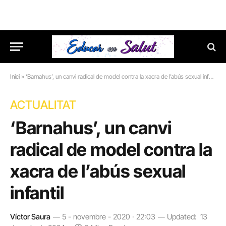
Inici
»
‘Barnahus’, un canvi radical de model contra la xacra de l’abús sexual infantil
ACTUALITAT
‘Barnahus’, un canvi
radical de model contra la
xacra de l’abús sexual
infantil
Víctor Saura
5 - novembre - 2020 · 22:03
Updated:
13