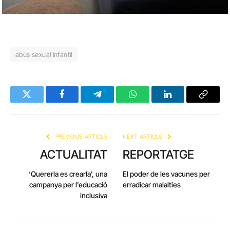
abús sexual infantil
Twitter
Facebook
Telegram
WhatsApp
LinkedIn
Copy
Link
PREVIOUS ARTICLE
NEXT ARTICLE
ACTUALITAT
REPORTATGE
‘Quererla es crearla’, una
El poder de les vacunes per
campanya per l’educació
erradicar malalties
inclusiva