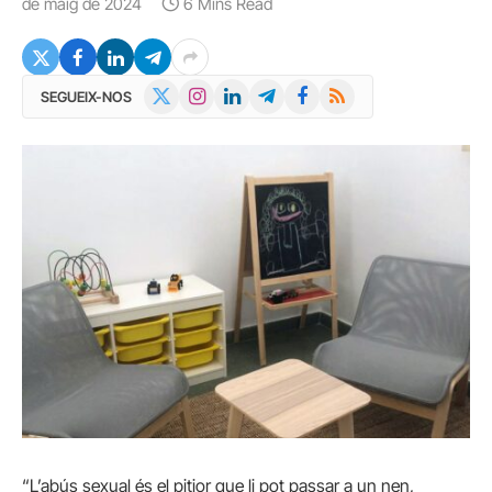
de maig de 2024
6 Mins Read
X
Instagram
LinkedIn
Telegram
Facebook
RSS
SEGUEIX-NOS
(Twitter)
“L’abús sexual és el pitjor que li pot passar a un nen,