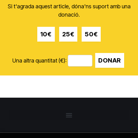
Si t'agrada aquest article, dóna'ns suport amb una
donació.
10€
25€
50€
DONAR
Una altra quantitat (€):