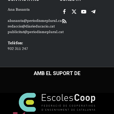
Ana Basanta
Facebook
X
YouTube
Telegram
(Twitter)
abasanta@periodismeplural.cat
RSS
redaccio@diarieducacio.cat
publicitat@periodismeplural.cat
Telèfon:
932 311 247
AMB EL SUPORT DE