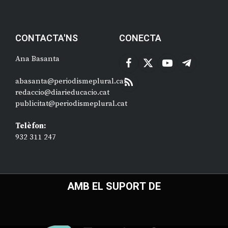
CONTACTA'NS
CONECTA
Ana Basanta
Facebook
X
YouTube
Telegram
(Twitter)
abasanta@periodismeplural.cat
RSS
redaccio@diarieducacio.cat
publicitat@periodismeplural.cat
Telèfon:
932 311 247
AMB EL SUPORT DE