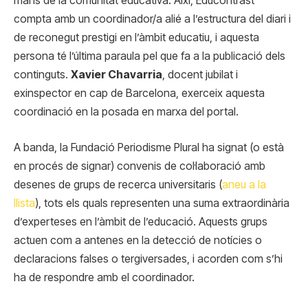
mans de la comunitat educativa. Així, Educontrast
compta amb un coordinador/a alié a l’estructura del diari i
de reconegut prestigi en l’àmbit educatiu, i aquesta
persona té l’última paraula pel que fa a la publicació dels
continguts.
Xavier Chavarria
, docent jubilat i
exinspector en cap de Barcelona, exerceix aquesta
coordinació en la posada en marxa del portal.
A banda, la Fundació Periodisme Plural ha signat (o està
en procés de signar) convenis de col·laboració amb
desenes de grups de recerca universitaris (
aneu a la
llista
), tots els quals representen una suma extraordinària
d’experteses en l’àmbit de l’educació. Aquests grups
actuen com a antenes en la detecció de notícies o
declaracions falses o tergiversades, i acorden com s’hi
ha de respondre amb el coordinador.