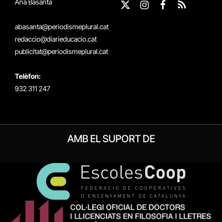
Ana Basanta
X
Instagram
Facebook
RSS
(Twitter)
abasanta@periodismeplural.cat
redaccio@diarieducacio.cat
publicitat@periodismeplural.cat
Telèfon:
932 311 247
AMB EL SUPORT DE