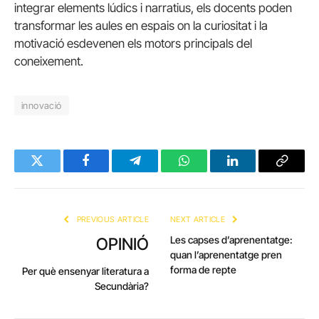
integrar elements lúdics i narratius, els docents poden
transformar les aules en espais on la curiositat i la
motivació esdevenen els motors principals del
coneixement.
innovació
Twitter
Facebook
Telegram
WhatsApp
LinkedIn
Copy
Link
PREVIOUS ARTICLE
NEXT ARTICLE
Les capses d’aprenentatge:
OPINIÓ
quan l’aprenentatge pren
forma de repte
Per què ensenyar literatura a
Secundària?