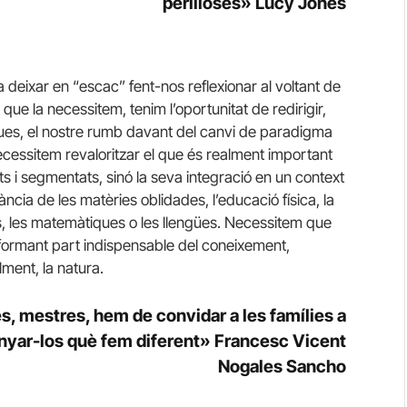
perilloses» Lucy Jones
a deixar en “escac” fent-nos reflexionar al voltant de
 que la necessitem, tenim l’oportunitat de redirigir,
iques, el nostre rumb davant del canvi de paradigma
necessitem revaloritzar el que és realment important
ts i segmentats, sinó la seva integració en un context
ncia de les matèries oblidades, l’educació física, la
ies, les matemàtiques o les llengües. Necessitem que
s, formant part indispensable del coneixement,
ialment, la natura.
es, mestres, hem de convidar a les famílies a
enyar-los què fem diferent» Francesc Vicent
Nogales Sancho