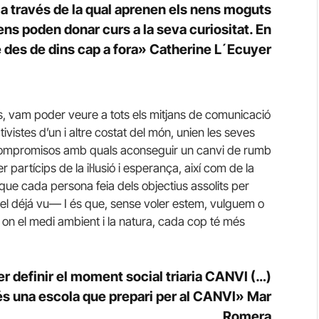
ia a través de la qual aprenen els nens moguts
ens poden donar curs a la seva curiositat. En
e des de dins cap a fora» Catherine L´Ecuyer
, vam poder veure a tots els mitjans de comunicació
tivistes d’un i altre costat del món, unien les seves
ompromisos amb quals aconseguir un canvi de rumb
r partícips de la il·lusió i esperança, així com de la
 que cada persona feia dels objectius assolits per
l déjá vu— I és que, sense voler estem, vulguem o
 on el medi ambient i la natura, cada cop té més
er definir el moment social triaria CANVI (…)
 és una escola que prepari per al CANVI» Mar
Romera