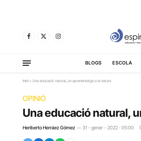
Facebook
X
Instagram
(Twitter)
BLOGS
ESCOLA
Inici
»
Una educació natural, un aprenentatge a la natura
OPINIÓ
Una educació natural, u
Heriberto Herráez Gómez
31 - gener - 2022 · 05:00