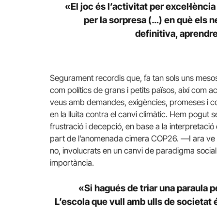
«El joc és l’activitat per excel·lènc
per la sorpresa (…) en què els n
definitiva, aprendr
Segurament recordis que, fa tan sols uns mesos
com polítics de grans i petits països, així com ac
veus amb demandes, exigències, promeses i c
en la lluita contra el canvi climàtic. Hem pogut se
frustració i decepció, en base a la interpretació
part de l’anomenada cimera COP26. —I ara ve e
no, involucrats en un canvi de paradigma social
importància.
«Si hagués de triar una paraula p
L’escola que vull amb ulls de societat