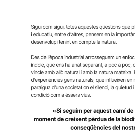
Sigui com sigui, totes aquestes qüestions que p
i educatiu, entre d’altres, pensem en la importà
desenvolupi tenint en compte la natura.
Des de l’època industrial arrosseguem un enfocam
índole, que ens ha anat separant, a poc a poc, d
vincle amb allò natural i amb la natura mateix
d’experiències gens naturals, que influeixen en
paraigua d’una societat on el silenci, la quietud
condició com a éssers vius.
«Si seguim per aquest camí de 
moment de creixent pèrdua de la biodiv
conseqüències del nostr