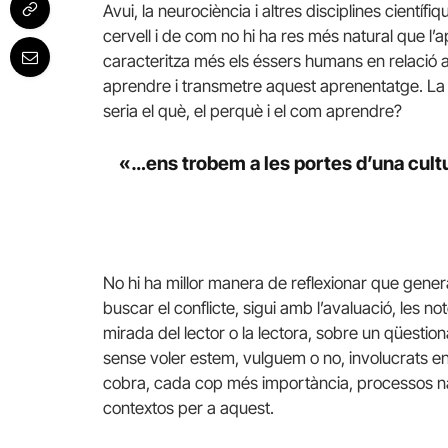
Avui, la neurociència i altres disciplines cient
cervell i de com no hi ha res més natural que l’
caracteritza més els éssers humans en relació a
aprendre i transmetre aquest aprenentatge. La p
seria el què, el perquè i el com aprendre?
«…ens trobem a les portes d’una cultu
No hi ha millor manera de reflexionar que gene
buscar el conflicte, sigui amb l’avaluació, les n
mirada del lector o la lectora, sobre un qüestio
sense voler estem, vulguem o no, involucrats e
cobra, cada cop més importància, processos na
contextos per a aquest.