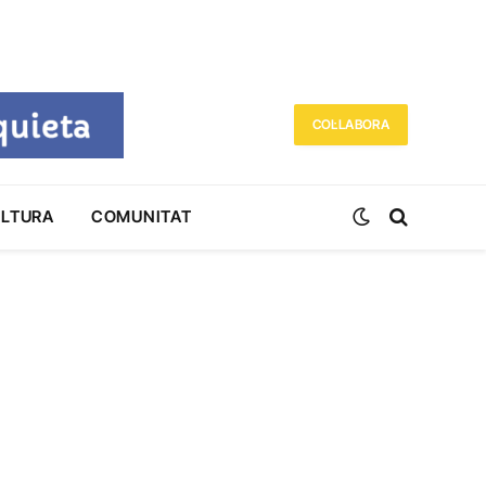
COL·LABORA
ULTURA
COMUNITAT