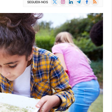
X
Instagram
LinkedIn
Telegram
Facebook
RSS
SEGUEIX-NOS
(Twitter)