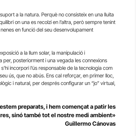
 suport a la natura. Perquè no consisteix en una lluita
uilibri on una es recolzi en l’altra, però sempre tenint
 i nenes en funció del seu desenvolupament
posició a la llum solar, la manipulació i
ia per, posteriorment i una vegada les connexions
 s’hi incorpori l’ús responsable de la tecnologia com
eu ús, que no abús. Ens cal reforçar, en primer lloc,
ològic i natural, per després configurar un “jo” virtual,
 estem preparats, i hem començat a patir les
es, sinó també tot el nostre medi ambient»
Guillermo Cánovas