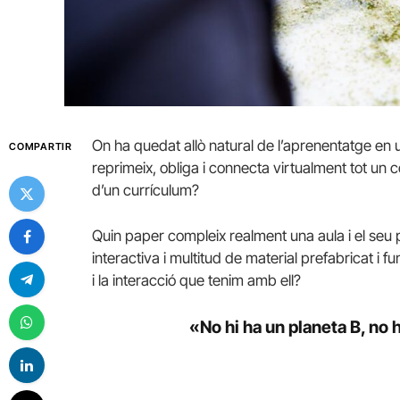
On ha quedat allò natural de l’aprenentatge en u
COMPARTIR
reprimeix, obliga i connecta virtualment tot un c
d’un currículum?
Quin paper compleix realment una aula i el seu 
interactiva i multitud de material prefabricat i f
i la interacció que tenim amb ell?
«No hi ha un planeta B, no 