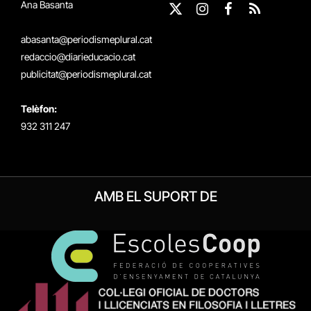
Ana Basanta
X
Instagram
Facebook
RSS
(Twitter)
abasanta@periodismeplural.cat
redaccio@diarieducacio.cat
publicitat@periodismeplural.cat
Telèfon:
932 311 247
AMB EL SUPORT DE