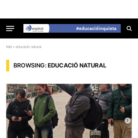
Inici
»
educació natural
BROWSING:
EDUCACIÓ NATURAL