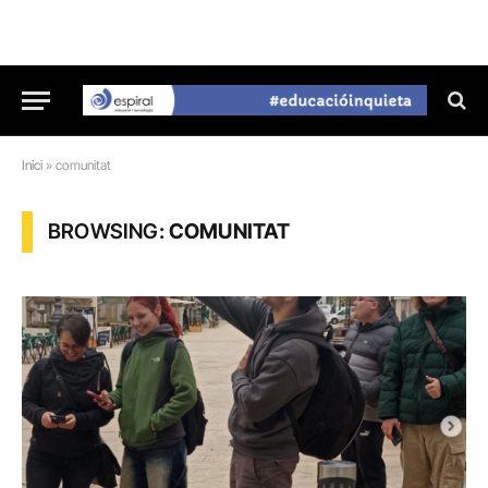
Inici
»
comunitat
BROWSING:
COMUNITAT