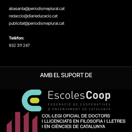
(Twitter)
abasanta@periodismeplural.cat
redaccio@diarieducacio.cat
publicitat@periodismeplural.cat
Telèfon:
932 311 247
AMB EL SUPORT DE