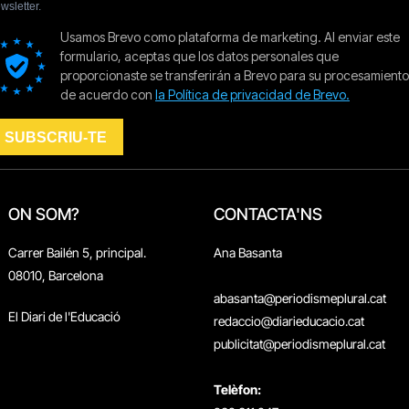
ON SOM?
CONTACTA'NS
Carrer Bailén 5, principal.
Ana Basanta
08010, Barcelona
abasanta@periodismeplural.cat
El Diari de l'Educació
redaccio@diarieducacio.cat
publicitat@periodismeplural.cat
Telèfon: