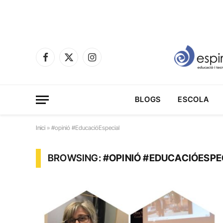
Facebook
X
Instagram
(Twitter)
BLOGS
ESCOLA
Inici
»
#opinió #EducacióEspecial
BROWSING:
#OPINIÓ #EDUCACIÓESPE