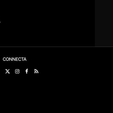
CONNECTA
X
Instagram
Facebook
RSS
(Twitter)