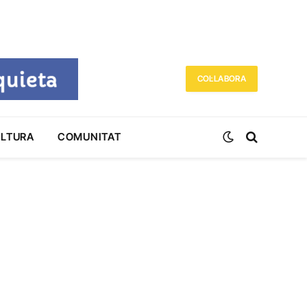
COL·LABORA
ULTURA
COMUNITAT