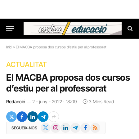
Inici
»
El MACBA proposa dos cursos d’estiu per al professorat
ACTUALITAT
El MACBA proposa dos cursos
d’estiu per al professorat
Redacció
2 - juny - 2022 · 18:09
3 Mins Read
X
Instagram
LinkedIn
Telegram
Facebook
RSS
SEGUEIX-NOS
(Twitter)