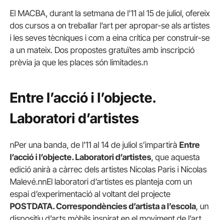
El MACBA, durant la setmana de l’11 al 15 de juliol, ofereix
dos cursos a on treballar l’art per apropar-se als artistes
i les seves tècniques i com a eina crítica per construir-se
a un mateix. Dos propostes gratuïtes amb inscripció
prèvia ja que les places són limitades.n
Entre l’acció i l’objecte.
Laboratori d’artistes
nPer una banda, de l’11 al 14 de juliol s’impartirà
Entre
l’acció i l’objecte. Laboratori d’artistes
, que aquesta
edició anirà a càrrec dels artistes Nicolas Paris i Nicolas
Malevé.nnEl laboratori d’artistes es planteja com un
espai d’experimentació al voltant del projecte
POSTDATA. Correspondències d’artista a l’escola
, un
dispositiu d’arts mòbils inspirat en el moviment de l’art