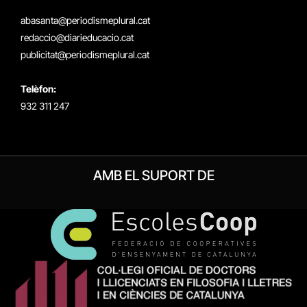
(Twitter)
abasanta@periodismeplural.cat
redaccio@diarieducacio.cat
publicitat@periodismeplural.cat
Telèfon:
932 311 247
AMB EL SUPORT DE