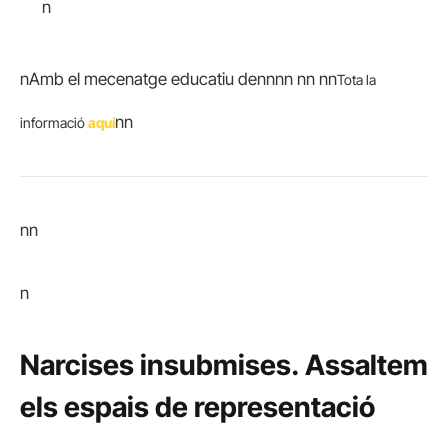
n
nAmb el mecenatge educatiu denn
nn nn nn
Tota la
nn
informació
aquí
nn
n
Narcises insubmises.
Assaltem
els espais de representació