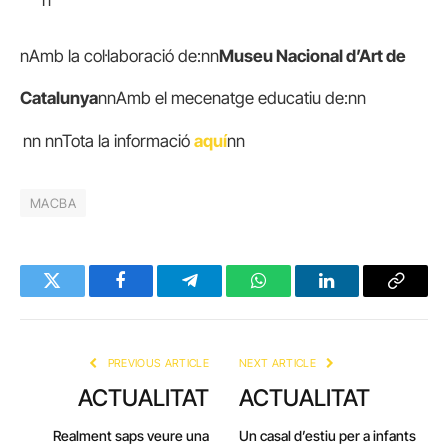
n
nAmb la col·laboració de:nn
Museu Nacional d’Art de
Catalunya
nnAmb el mecenatge educatiu de:nn
nn nnTota la informació
aquí
nn
MACBA
Twitter
Facebook
Telegram
WhatsApp
LinkedIn
Copy
Link
PREVIOUS ARTICLE
NEXT ARTICLE
ACTUALITAT
ACTUALITAT
Realment saps veure una
Un casal d’estiu per a infants