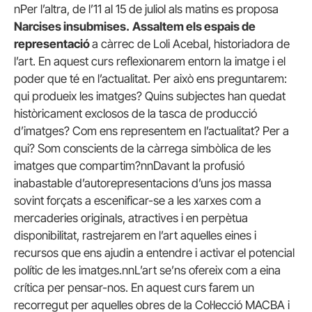
nPer l’altra, de l’11 al 15 de juliol als matins es proposa
Narcises insubmises.
Assaltem els espais de
representació
a càrrec de Loli Acebal, historiadora de
l’art. En aquest curs reflexionarem entorn la imatge i el
poder que té en l’actualitat. Per això ens preguntarem:
qui produeix les imatges? Quins subjectes han quedat
històricament exclosos de la tasca de producció
d’imatges? Com ens representem en l’actualitat? Per a
qui? Som conscients de la càrrega simbòlica de les
imatges que compartim?nnDavant la profusió
inabastable d’autorepresentacions d’uns jos massa
sovint forçats a escenificar-se a les xarxes com a
mercaderies originals, atractives i en perpètua
disponibilitat, rastrejarem en l’art aquelles eines i
recursos que ens ajudin a entendre i activar el potencial
polític de les imatges.nnL’art se’ns ofereix com a eina
crítica per pensar-nos. En aquest curs farem un
recorregut per aquelles obres de la Col·lecció MACBA i