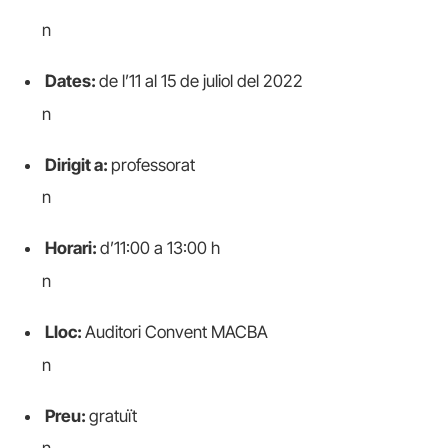
n
Dates:
de l’11 al 15 de juliol del 2022
n
Dirigit a:
professorat
n
Horari:
d’11:00 a 13:00 h
n
Lloc:
Auditori Convent MACBA
n
Preu:
gratuït