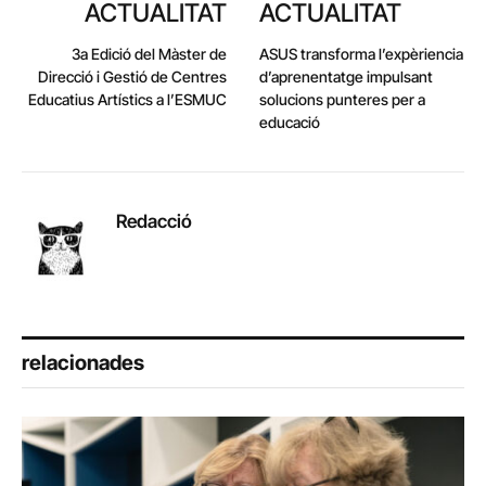
ACTUALITAT
ACTUALITAT
3a Edició del Màster de
ASUS transforma l’expèriencia
Direcció i Gestió de Centres
d’aprenentatge impulsant
Educatius Artístics a l’ESMUC
solucions punteres per a
educació
Redacció
relacionades