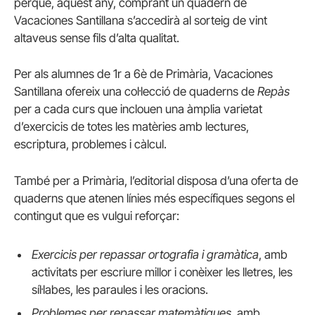
perquè, aquest any, comprant un quadern de
Vacaciones Santillana s’accedirà al sorteig de vint
altaveus sense fils d’alta qualitat.
Per als alumnes de 1r a 6è de Primària, Vacaciones
Santillana ofereix una col·lecció de quaderns de
Repàs
per a cada curs que inclouen una àmplia varietat
d’exercicis de totes les matèries amb lectures,
escriptura, problemes i càlcul.
També per a Primària, l’editorial disposa d’una oferta de
quaderns que atenen línies més específiques segons el
contingut que es vulgui reforçar:
Exercicis per repassar ortografia i gramàtica
, amb
activitats per escriure millor i conèixer les lletres, les
síl·labes, les paraules i les oracions.
Problemes per repassar matemàtiques
, amb