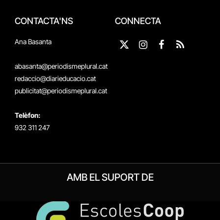
CONTACTA'NS
CONNECTA
Ana Basanta
X
Instagram
Facebook
RSS
(Twitter)
abasanta@periodismeplural.cat
redaccio@diarieducacio.cat
publicitat@periodismeplural.cat
Telèfon:
932 311 247
AMB EL SUPORT DE