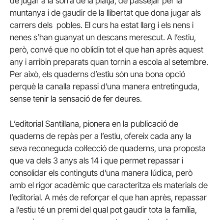
de jugar a la sorra de la platja, de passejar per la
muntanya i de gaudir de la llibertat que dona jugar als
carrers dels pobles. El curs ha estat llarg i els nens i
nenes s’han guanyat un descans merescut. A l’estiu,
però, convé que no oblidin tot el que han après aquest
any i arribin preparats quan tornin a escola al setembre.
Per això, els quaderns d’estiu són una bona opció
perquè la canalla repassi d’una manera entretinguda,
sense tenir la sensació de fer deures.
L’editorial Santillana, pionera en la publicació de
quaderns de repàs per a l’estiu, ofereix cada any la
seva reconeguda col·lecció de quaderns, una proposta
que va dels 3 anys als 14 i que permet repassar i
consolidar els continguts d’una manera lúdica, però
amb el rigor acadèmic que caracteritza els materials de
l’editorial. A més de reforçar el que han après, repassar
a l’estiu té un premi del qual pot gaudir tota la família,