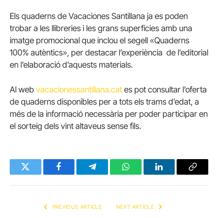
Els quaderns de Vacaciones Santillana ja es poden
trobar a les llibreries i les grans superfícies amb una
imatge promocional que inclou el segell «Quaderns
100% autèntics», per destacar l’experiència de l’editorial
en l’elaboració d’aquests materials.
Al web
vacacionessantillana.cat
es pot consultar l’oferta
de quaderns disponibles per a tots els trams d’edat, a
més de la informació necessària per poder participar en
el sorteig dels vint altaveus sense fils.
Twitter
Facebook
Telegram
WhatsApp
LinkedIn
Copy
Link
PREVIOUS ARTICLE
NEXT ARTICLE