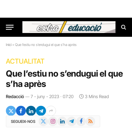
Inici
»
Que l’estiu no s’endugui el que s’ha après
ACTUALITAT
Que l’estiu no s’endugui el que
s’ha après
Redacció
7 - juny - 2023 · 07:20
3 Mins Read
X
Instagram
LinkedIn
Telegram
Facebook
RSS
SEGUEIX-NOS
(Twitter)