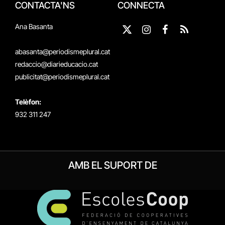
CONTACTA'NS
CONNECTA
Ana Basanta
X
Instagram
Facebook
RSS
(Twitter)
abasanta@periodismeplural.cat
redaccio@diarieducacio.cat
publicitat@periodismeplural.cat
Telèfon:
932 311 247
AMB EL SUPORT DE