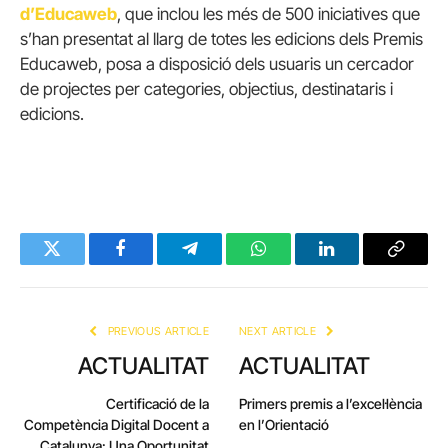
d’Educaweb
, que inclou les més de 500 iniciatives que
s’han presentat al llarg de totes les edicions dels Premis
Educaweb, posa a disposició dels usuaris un cercador
de projectes per categories, objectius, destinataris i
edicions.
Twitter
Facebook
Telegram
WhatsApp
LinkedIn
Copy
Link
PREVIOUS ARTICLE
NEXT ARTICLE
ACTUALITAT
ACTUALITAT
Certificació de la
Primers premis a l’excel·lència
Competència Digital Docent a
en l’Orientació
Catalunya: Una Oportunitat