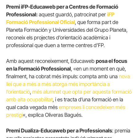
Premi iFP-Educaweb per a Centres de Formació
Professional:
aquest guardó, patrocinat per
iFP
Formació Professional Oficial
, que forma part de
Planeta Formación y Universidades del Grupo Planeta,
reconeix els projectes d’orientació acadèmica i
professional que duen a terme centres d’FP.
Amb aquest reconeixement, Educaweb
posa el focus
en la Formació Professional
, «en un moment en què,
finalment, ha cobrat més impuls: compta amb una
nova
llei que a més a més atorga més importància a
l’orientació
,
més alumnat que opta per aquesta formació
amb alta ocupabilitat
, i es tracta d’una formació en la
qual cada vegada més
empreses li concedeixen més
prestigi
«, explica Oliveras Bagués.
Premi Dualiza-Educaweb per a Professionals
: premia