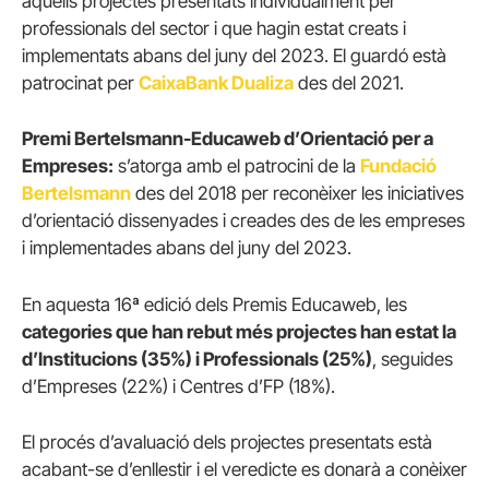
aquells projectes presentats individualment per
professionals del sector i que hagin estat creats i
implementats abans del juny del 2023. El guardó està
patrocinat per
CaixaBank Dualiza
des del 2021.
Premi Bertelsmann-Educaweb d’Orientació per a
Empreses:
s’atorga amb el patrocini de la
Fundació
Bertelsmann
des del 2018 per reconèixer les iniciatives
d’orientació dissenyades i creades des de les empreses
i implementades abans del juny del 2023.
En aquesta 16ª edició dels Premis Educaweb, les
categories que han rebut més projectes han estat la
d’Institucions (35%) i Professionals (25%)
, seguides
d’Empreses (22%) i Centres d’FP (18%).
El procés d’avaluació dels projectes presentats està
acabant-se d’enllestir i el veredicte es donarà a conèixer