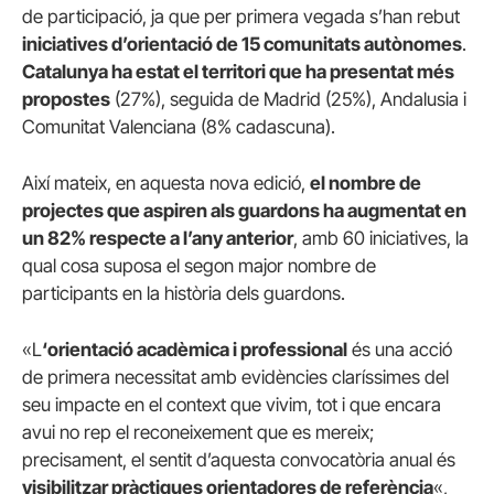
de participació, ja que per primera vegada s’han rebut
iniciatives d’orientació de 15 comunitats autònomes
.
Catalunya ha estat el territori que ha presentat més
propostes
(27%), seguida de Madrid (25%), Andalusia i
Comunitat Valenciana (8% cadascuna).
Així mateix, en aquesta nova edició,
el nombre de
projectes que aspiren als guardons ha augmentat en
un 82% respecte a l’any anterior
, amb 60 iniciatives, la
qual cosa suposa el segon major nombre de
participants en la història dels guardons.
«L
‘orientació acadèmica i professional
és una acció
de primera necessitat amb evidències claríssimes del
seu impacte en el context que vivim, tot i que encara
avui no rep el reconeixement que es mereix;
precisament, el sentit d’aquesta convocatòria anual és
visibilitzar pràctiques orientadores de referència
«,