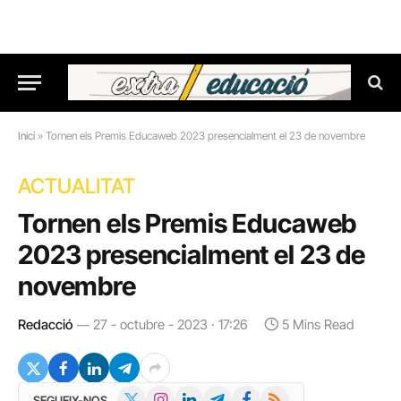
Inici
»
Tornen els Premis Educaweb 2023 presencialment el 23 de novembre
ACTUALITAT
Tornen els Premis Educaweb
2023 presencialment el 23 de
novembre
Redacció
27 - octubre - 2023 · 17:26
5 Mins Read
X
Instagram
LinkedIn
Telegram
Facebook
RSS
SEGUEIX-NOS