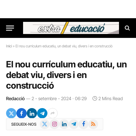
Inici
»
El nou currículum educatiu, un debat viu, divers i en construcció
El nou currículum educatiu, un
debat viu, divers i en
construcció
Redacció
2 - setembre - 2024 · 06:29
2 Mins Read
X
Instagram
LinkedIn
Telegram
Facebook
RSS
SEGUEIX-NOS
(Twitter)