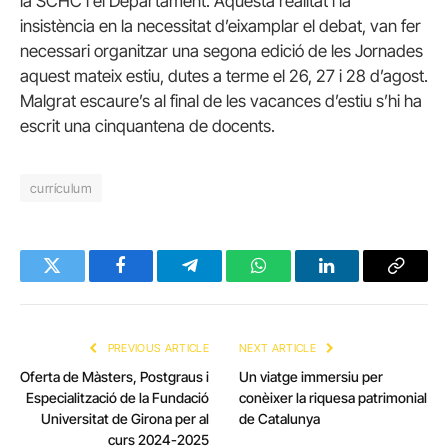
la SCHC i el Departament. Aquesta realitat i la
insistència en la necessitat d’eixamplar el debat, van fer
necessari organitzar una segona edició de les Jornades
aquest mateix estiu, dutes a terme el 26, 27 i 28 d’agost.
Malgrat escaure’s al final de les vacances d’estiu s’hi ha
escrit una cinquantena de docents.
currículum
Twitter
Facebook
Telegram
WhatsApp
LinkedIn
Copy
Link
PREVIOUS ARTICLE
NEXT ARTICLE
Oferta de Màsters, Postgraus i
Un viatge immersiu per
Especialització de la Fundació
conèixer la riquesa patrimonial
Universitat de Girona per al
de Catalunya
curs 2024-2025