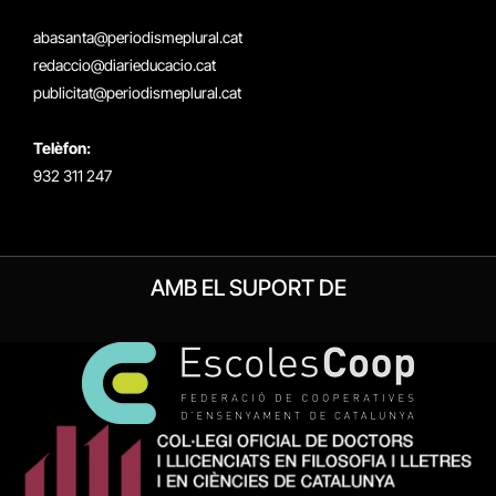
(Twitter)
abasanta@periodismeplural.cat
redaccio@diarieducacio.cat
publicitat@periodismeplural.cat
Telèfon:
932 311 247
AMB EL SUPORT DE