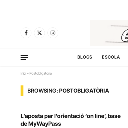
Facebook
X
Instagram
(Twitter)
BLOGS
ESCOLA
Inici
»
Postobligatòria
BROWSING:
POSTOBLIGATÒRIA
L’aposta per l’orientació ‘on line’, base
de MyWayPass