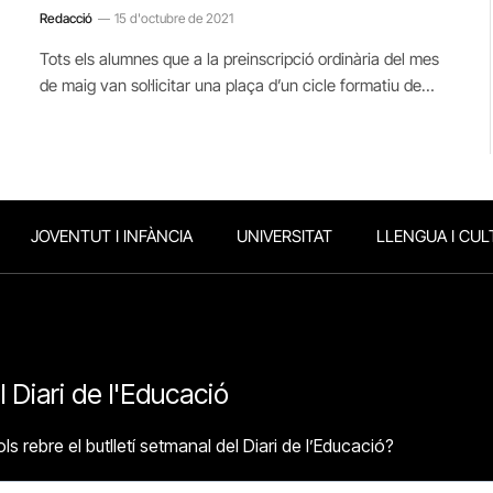
Redacció
15 d'octubre de 2021
Tots els alumnes que a la preinscripció ordinària del mes
de maig van sol·licitar una plaça d’un cicle formatiu de…
JOVENTUT I INFÀNCIA
UNIVERSITAT
LLENGUA I CUL