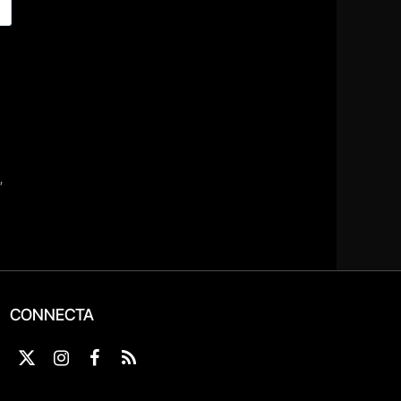
CONNECTA
X
Instagram
Facebook
RSS
(Twitter)