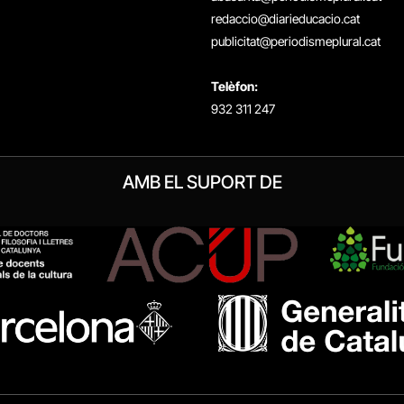
redaccio@diarieducacio.cat
publicitat@periodismeplural.cat
Telèfon:
932 311 247
AMB EL SUPORT DE