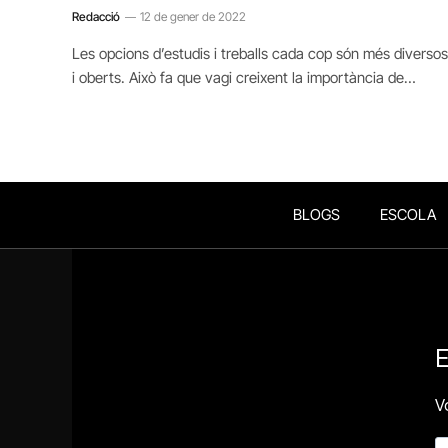
Redacció
12 de gener de 2022
Les opcions d’estudis i treballs cada cop són més diversos
i oberts. Això fa que vagi creixent la importància de…
BLOGS
ESCOLA