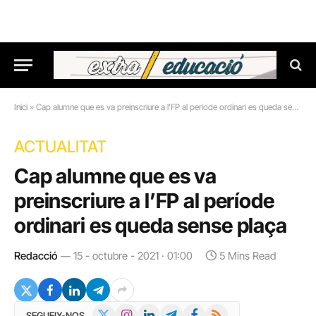
Inici
»
Cap alumne que es va preinscriure a l’FP al període ordinari es queda sense plaça
ACTUALITAT
Cap alumne que es va
preinscriure a l’FP al període
ordinari es queda sense plaça
Redacció
15 - octubre - 2021 · 01:00
5 Mins Read
X
Instagram
LinkedIn
Telegram
Facebook
RSS
SEGUEIX-NOS