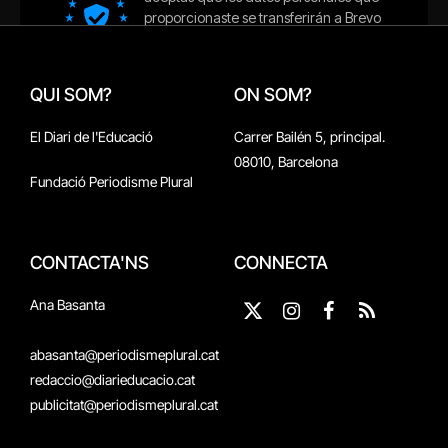
QUI SOM?
ON SOM?
El Diari de l'Educació
Carrer Bailén 5, principal.
08010, Barcelona
Fundació Periodisme Plural
CONTACTA'NS
CONNECTA
Ana Basanta
X
Instagram
Facebook
RSS
(Twitter)
abasanta@periodismeplural.cat
redaccio@diarieducacio.cat
publicitat@periodismeplural.cat