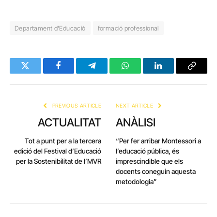
Departament d'Educació
formació professional
Twitter
Facebook
Telegram
WhatsApp
LinkedIn
Copy
Link
PREVIOUS ARTICLE
NEXT ARTICLE
ACTUALITAT
ANÀLISI
Tot a punt per a la tercera
“Per fer arribar Montessori a
edició del Festival d’Educació
l’educació pública, és
per la Sostenibilitat de l’MVR
imprescindible que els
docents coneguin aquesta
metodologia”