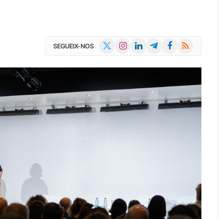
X
Instagram
LinkedIn
Telegram
Facebook
RSS
SEGUEIX-NOS
(Twitter)