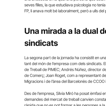
seves filles, la que estudiava psicologia no tenia
FP, li anava molt bé laboralment, però a ulls del
Una mirada a la dual d
sindicats
La segona part de la jornada ha consistit en u
tant del món de l’empresa com dels sindicats. El
de Treball de PIMEC; Andrés Núñez, director de
de Comerç; Joan Roget, com a representant de 
Migracions i de l’àrea del Barcelonès de CCOO 
Des de l’empresa, Silvia Miró ha posat èmfasi en
demandes del mercat de treball canvien constan
ràpida que no es pot formar a les persones a la