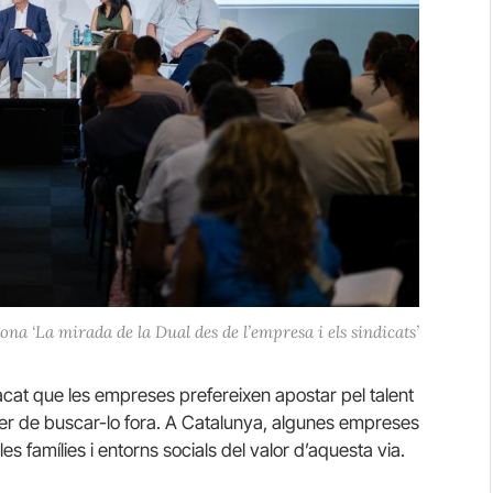
ona ‘La mirada de la Dual des de l’empresa i els sindicats’
acat que les empreses prefereixen apostar pel talent
haver de buscar-lo fora. A Catalunya, algunes empreses
s famílies i entorns socials del valor d’aquesta via.