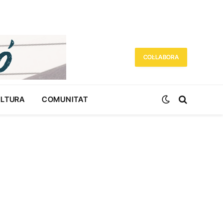
COL·LABORA
ULTURA
COMUNITAT