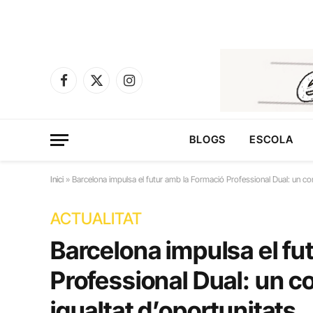
Facebook
X
Instagram
(Twitter)
BLOGS
ESCOLA
Inici
»
Barcelona impulsa el futur amb la Formació Professional Dual: un com
ACTUALITAT
Barcelona impulsa el fu
Professional Dual: un co
igualtat d’oportunitats