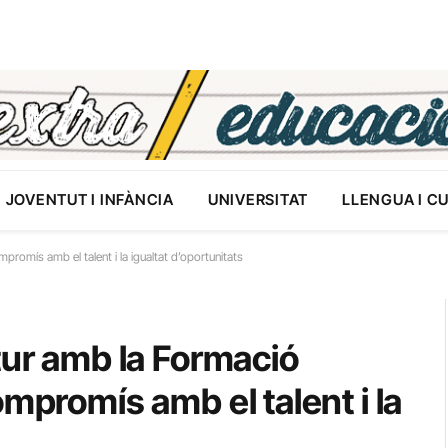
JOVENTUT I INFÀNCIA
UNIVERSITAT
LLENGUA I C
promís amb el talent i la igualtat d’oportunitats
tur amb la Formació
mpromís amb el talent i la