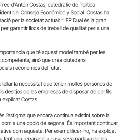
rrec d’Antón Costas, catedràtic de Política
sident del Consejo Económico y Social. Costas ha
ació per la societat actual: “l’FP Dual és la gran
 per garantir llocs de treball de qualitat per a una
a importància que té aquest model també per les
 competents, sinó que crea ciutadans
ials i econòmics del futur.
arellar la necessitat que tenen moltes persones de
ls desitjos de les empreses de disposar de perfils
a explicat Costas.
és l’estigma que encara continua existint sobre la
 com a una opció de segona. És important continuar
mativa com aquesta. Per exemplificar-ho, ha explicat
 fent una reparació a casa seva parlava de les