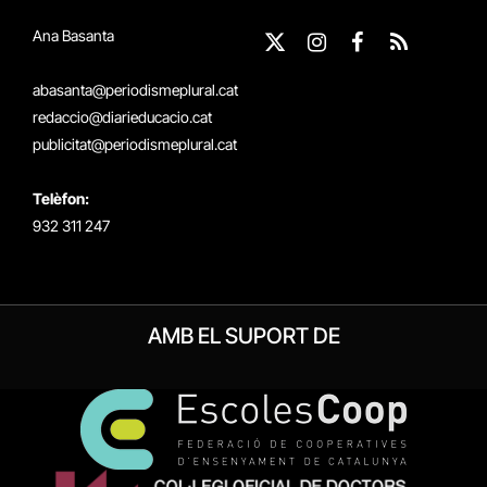
Ana Basanta
X
Instagram
Facebook
RSS
(Twitter)
abasanta@periodismeplural.cat
redaccio@diarieducacio.cat
publicitat@periodismeplural.cat
Telèfon:
932 311 247
AMB EL SUPORT DE