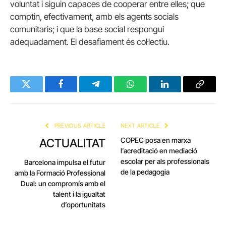
voluntat i siguin capaces de cooperar entre elles; que
comptin, efectivament, amb els agents socials
comunitaris; i que la base social respongui
adequadament. El desafiament és col·lectiu.
Twitter
Facebook
Telegram
WhatsApp
LinkedIn
Copy
Link
PREVIOUS ARTICLE
NEXT ARTICLE
COPEC posa en marxa
ACTUALITAT
l’acreditació en mediació
escolar per als professionals
Barcelona impulsa el futur
de la pedagogia
amb la Formació Professional
Dual: un compromís amb el
talent i la igualtat
d’oportunitats