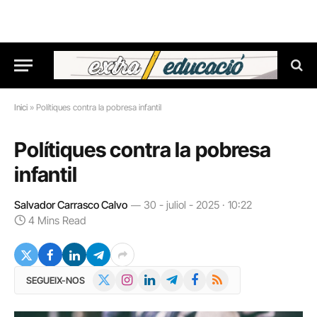
Inici
»
Polítiques contra la pobresa infantil
Polítiques contra la pobresa
infantil
Salvador Carrasco Calvo
30 - juliol - 2025 · 10:22
4 Mins Read
X
Instagram
LinkedIn
Telegram
Facebook
RSS
SEGUEIX-NOS
(Twitter)