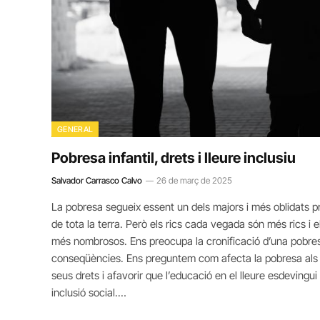
GENERAL
Pobresa infantil, drets i lleure inclusiu
Salvador Carrasco Calvo
26 de març de 2025
La pobresa segueix essent un dels majors i més oblidats pr
de tota la terra. Però els rics cada vegada són més rics i 
més nombrosos. Ens preocupa la cronificació d’una pobresa 
conseqüències. Ens preguntem com afecta la pobresa als in
seus drets i afavorir que l’educació en el lleure esdevingu
inclusió social.…