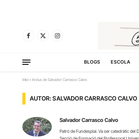
Facebook
X
Instagram
(Twitter)
BLOGS
ESCOLA
Inici
»
Arxius de Salvador Carrasco Calvo
AUTOR: SALVADOR CARRASCO CALVO
Salvador Carrasco Calvo
Patró de Fundesplai. Va ser catedràtic del 
Secció de Formació del Professoral Universit