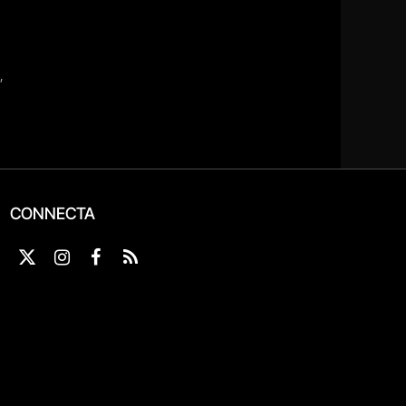
CONNECTA
X
Instagram
Facebook
RSS
(Twitter)