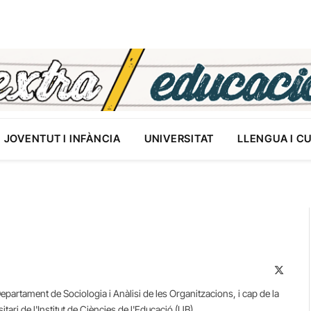
JOVENTUT I INFÀNCIA
UNIVERSITAT
LLENGUA I C
X
(Twitte
Departament de Sociologia i Anàlisi de les Organitzacions, i cap de la
ari de l'Institut de Ciències de l'Educació (UB)