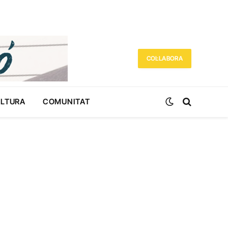
COL·LABORA
ULTURA
COMUNITAT
r)