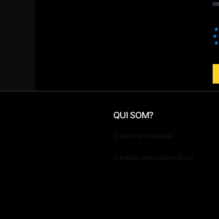
QUI SOM?
El Diari de l'Educació
Fundació Periodisme Plural