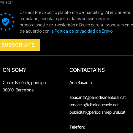
ON SOM?
CONTACTA'NS
Carrer Bailén 5, principal.
Ana Basanta
08010, Barcelona
abasanta@periodismeplural.cat
redaccio@diarieducacio.cat
publicitat@periodismeplural.cat
Telèfon: