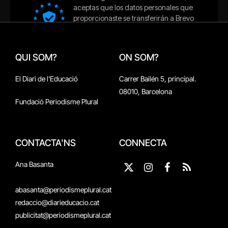
QUI SOM?
ON SOM?
El Diari de l'Educació
Carrer Bailén 5, principal.
08010, Barcelona
Fundació Periodisme Plural
CONTACTA'NS
CONNECTA
Ana Basanta
X
Instagram
Facebook
RSS
(Twitter)
abasanta@periodismeplural.cat
redaccio@diarieducacio.cat
publicitat@periodismeplural.cat