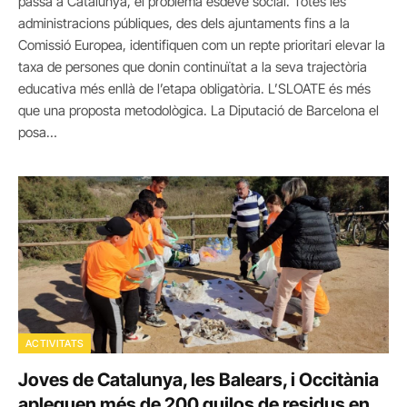
passa a Catalunya, el problema esdevé social. Totes les
administracions públiques, des dels ajuntaments fins a la
Comissió Europea, identifiquen com un repte prioritari elevar la
taxa de persones que donin continuïtat a la seva trajectòria
educativa més enllà de l’etapa obligatòria. L’SLOATE és més
que una proposta metodològica. La Diputació de Barcelona el
posa…
ACTIVITATS
Joves de Catalunya, les Balears, i Occitània
apleguen més de 200 quilos de residus en