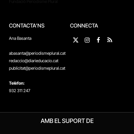
Fundació Periodisme Plural
CONTACTA'NS
CONNECTA
Ana Basanta
X
Instagram
Facebook
RSS
(Twitter)
abasanta@periodismeplural.cat
redaccio@diarieducacio.cat
publicitat@periodismeplural.cat
Telèfon:
932 311 247
AMB EL SUPORT DE