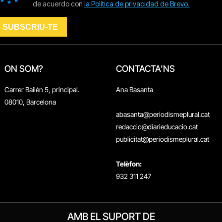
ON SOM?
CONTACTA'NS
Carrer Bailén 5, principal.
Ana Basanta
08010, Barcelona
abasanta@periodismeplural.cat
redaccio@diarieducacio.cat
publicitat@periodismeplural.cat
Telèfon:
932 311 247
AMB EL SUPORT DE