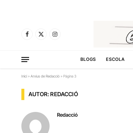
Facebook
X
Instagram
(Twitter)
BLOGS
ESCOLA
Inici
»
Arxius de Redacció
»
Pàgina 3
AUTOR: REDACCIÓ
Redacció