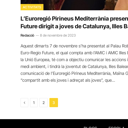
ACTIVITATS
L’Euroregió Pirineus Mediterrània presen
Future dirigit a joves de Catalunya, Illes 
Redacció
8 de novembre de 2023
Aquest dimarts 7 de novembre s’ha presentat al Palau Robe
Euro-Regio Future, el qual compta amb l’AMIC i AMIC Illes 
la Unió Europea, té com a objectiu comunicar les accions i
medi ambient, i tindrà la joventut de Catalunya, Illes Bale
comunicació de l’Euroregió Pirineus Mediterrània, Maïna G
“compartit amb els joves i adreçat als joves”, que…
Previous
1
2
3