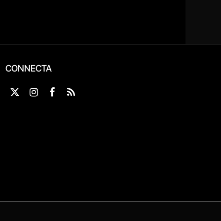
CONNECTA
X
Instagram
Facebook
RSS
(Twitter)