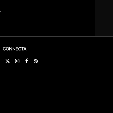
CONNECTA
X
Instagram
Facebook
RSS
(Twitter)