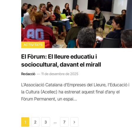
ACTIVITATS
El Fòrum: El lleure educatiu i
sociocultural, davant el mirall
Redacció
11 de desembre de 2025
L’Associació Catalana d’Empreses del Lleure, l’Educació i
la Cultura (Acellec) ha estrenat aquest final d’any el
Fòrum Permanent, un espai…
Next
…
1
2
3
7