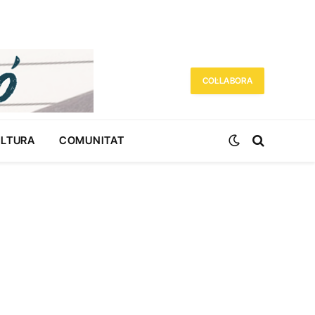
COL·LABORA
ULTURA
COMUNITAT