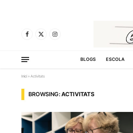
Facebook
X
Instagram
(Twitter)
BLOGS
ESCOLA
Inici
»
Activitats
BROWSING:
ACTIVITATS