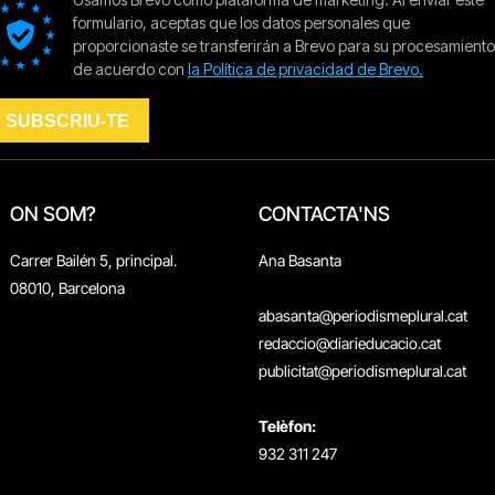
ON SOM?
CONTACTA'NS
Carrer Bailén 5, principal.
Ana Basanta
08010, Barcelona
abasanta@periodismeplural.cat
redaccio@diarieducacio.cat
publicitat@periodismeplural.cat
Telèfon:
932 311 247