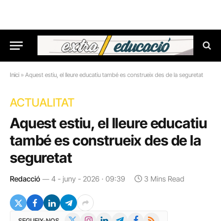
Inici
»
Aquest estiu, el lleure educatiu també es construeix des de la seguretat
ACTUALITAT
Aquest estiu, el lleure educatiu
també es construeix des de la
seguretat
Redacció
4 - juny - 2026 · 09:39
3 Mins Read
X
Instagram
LinkedIn
Telegram
Facebook
RSS
SEGUEIX-NOS