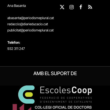
Ana Basanta
X
Instagram
Facebook
RSS
(Twitter)
abasanta@periodismeplural.cat
redaccio@diarieducacio.cat
publicitat@periodismeplural.cat
Telèfon:
932 311 247
AMB EL SUPORT DE