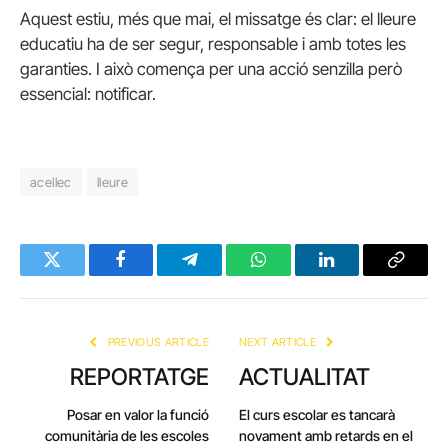
Aquest estiu, més que mai, el missatge és clar: el lleure
educatiu ha de ser segur, responsable i amb totes les
garanties. I això comença per una acció senzilla però
essencial: notificar.
acellec
lleure
Twitter
Facebook
Telegram
WhatsApp
LinkedIn
Copy
Link
PREVIOUS ARTICLE
NEXT ARTICLE
REPORTATGE
ACTUALITAT
Posar en valor la funció
El curs escolar es tancarà
comunitària de les escoles
novament amb retards en el