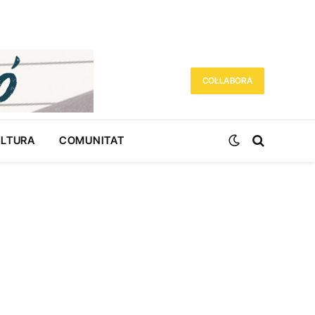
COL·LABORA
ULTURA
COMUNITAT