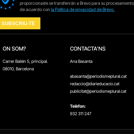
ON SOM?
CONTACTA'NS
Carrer Bailén 5, principal.
Ana Basanta
08010, Barcelona
abasanta@periodismeplural.cat
redaccio@diarieducacio.cat
publicitat@periodismeplural.cat
Telèfon:
932 311 247