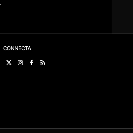
CONNECTA
X
Instagram
Facebook
RSS
(Twitter)