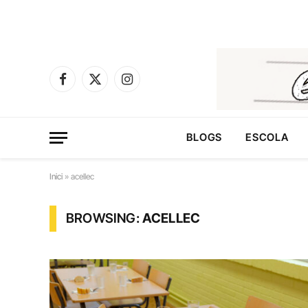
Facebook
X
Instagram
(Twitter)
BLOGS
ESCOLA
Inici
»
acellec
BROWSING:
ACELLEC