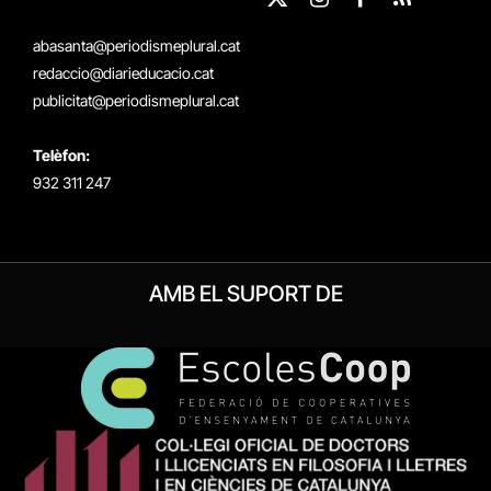
X
Instagram
Facebook
RSS
(Twitter)
abasanta@periodismeplural.cat
redaccio@diarieducacio.cat
publicitat@periodismeplural.cat
Telèfon:
932 311 247
AMB EL SUPORT DE