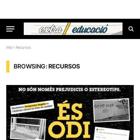
Inici
»
Recursos
BROWSING:
RECURSOS