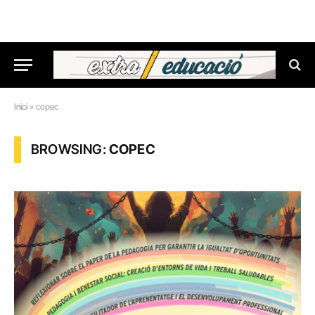
Inici
»
copec
BROWSING:
COPEC