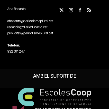
Ana Basanta
X
Instagram
Facebook
RSS
(Twitter)
abasanta@periodismeplural.cat
redaccio@diarieducacio.cat
publicitat@periodismeplural.cat
Telèfon:
932 311 247
AMB EL SUPORT DE