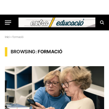
Inici
»
formació
BROWSING:
FORMACIÓ