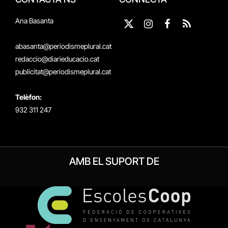
Ana Basanta
X
Instagram
Facebook
RSS
(Twitter)
abasanta@periodismeplural.cat
redaccio@diarieducacio.cat
publicitat@periodismeplural.cat
Telèfon:
932 311 247
AMB EL SUPORT DE