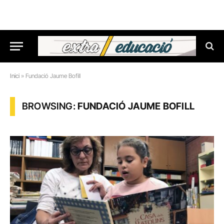
Inici
»
Fundació Jaume Bofill
BROWSING:
FUNDACIÓ JAUME BOFILL