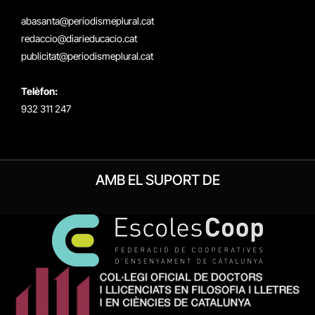
(Twitter)
abasanta@periodismeplural.cat
redaccio@diarieducacio.cat
publicitat@periodismeplural.cat
Telèfon:
932 311 247
AMB EL SUPORT DE