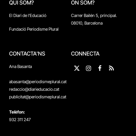
QUI SOM?
ON SOM?
El Diari de l'Educació
Carrer Bailén 5, principal.
08010, Barcelona
Fundació Periodisme Plural
CONTACTA'NS
CONNECTA
Ana Basanta
X
Instagram
Facebook
RSS
(Twitter)
abasanta@periodismeplural.cat
redaccio@diarieducacio.cat
publicitat@periodismeplural.cat
Telèfon:
932 311 247