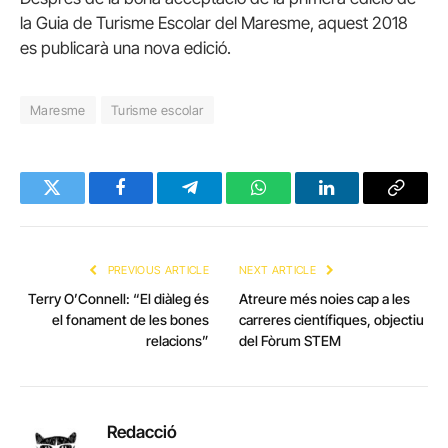
la Guia de Turisme Escolar del Maresme, aquest 2018
es publicarà una nova edició.
Maresme
Turisme escolar
Twitter
Facebook
Telegram
WhatsApp
LinkedIn
Copy
Link
PREVIOUS ARTICLE
NEXT ARTICLE
Terry O’Connell: “El diàleg és
Atreure més noies cap a les
el fonament de les bones
carreres científiques, objectiu
relacions”
del Fòrum STEM
Redacció