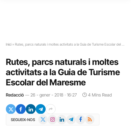
Inici
»
Rutes, parcs naturals i moltes activitats a la Guia de Turisme Escolar del Maresme
Rutes, parcs naturals i moltes
activitats a la Guia de Turisme
Escolar del Maresme
Redacció
26 - gener - 2018 · 16:27
4 Mins Read
X
Instagram
LinkedIn
Telegram
Facebook
RSS
SEGUEIX-NOS
(Twitter)