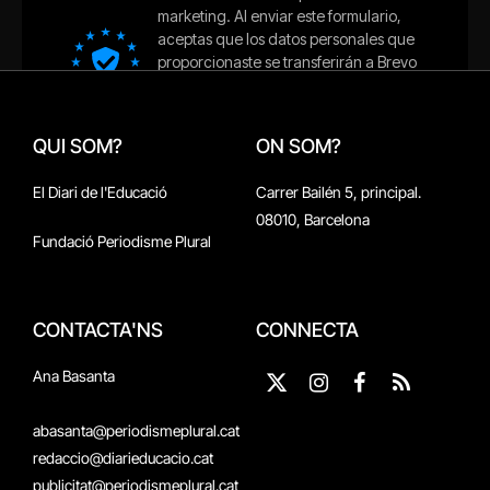
QUI SOM?
ON SOM?
El Diari de l'Educació
Carrer Bailén 5, principal.
08010, Barcelona
Fundació Periodisme Plural
CONTACTA'NS
CONNECTA
Ana Basanta
X
Instagram
Facebook
RSS
(Twitter)
abasanta@periodismeplural.cat
redaccio@diarieducacio.cat
publicitat@periodismeplural.cat