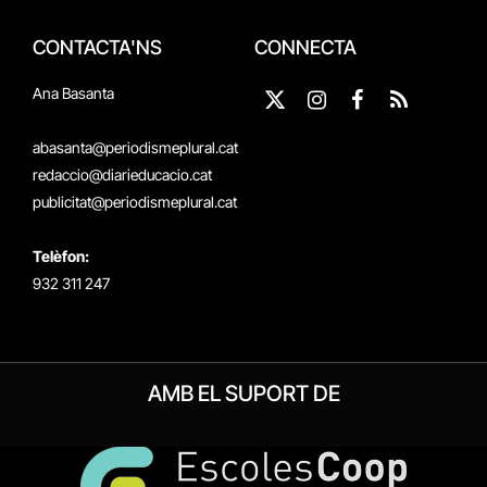
CONTACTA'NS
CONNECTA
Ana Basanta
X
Instagram
Facebook
RSS
(Twitter)
abasanta@periodismeplural.cat
redaccio@diarieducacio.cat
publicitat@periodismeplural.cat
Telèfon:
932 311 247
AMB EL SUPORT DE