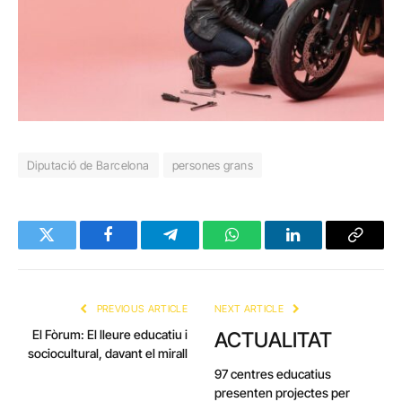
Diputació de Barcelona
persones grans
Twitter
Facebook
Telegram
WhatsApp
LinkedIn
Copy
Link
PREVIOUS ARTICLE
NEXT ARTICLE
El Fòrum: El lleure educatiu i
ACTUALITAT
sociocultural, davant el mirall
97 centres educatius
presenten projectes per