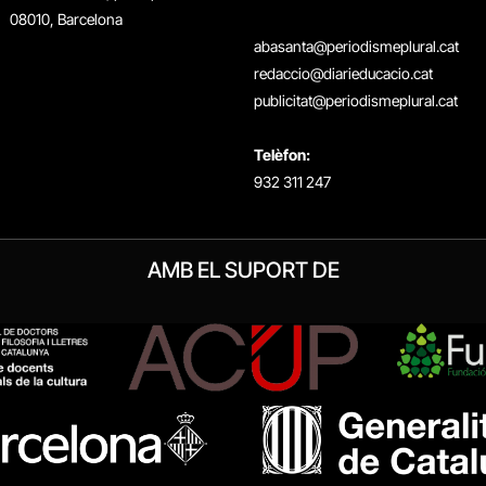
08010, Barcelona
abasanta@periodismeplural.cat
redaccio@diarieducacio.cat
publicitat@periodismeplural.cat
Telèfon:
932 311 247
AMB EL SUPORT DE