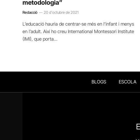
metodologia”
Redacció
20 d'octubre de 2021
L’educació hauria de centrar-se més en l’infant i menys
en l’adult. Així ho creu International Montessori Institute
(IMI), que porta…
BLOGS
ESCOLA