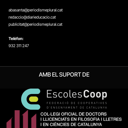
X
Instagram
Facebook
RSS
(Twitter)
abasanta@periodismeplural.cat
redaccio@diarieducacio.cat
publicitat@periodismeplural.cat
Telèfon:
932 311 247
AMB EL SUPORT DE