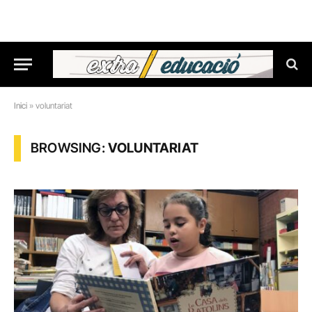
Inici
»
voluntariat
BROWSING:
VOLUNTARIAT