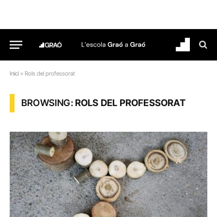
Inici
»
Rols del professorat
BROWSING:
ROLS DEL PROFESSORAT