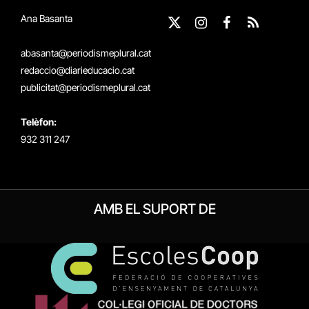
Ana Basanta
X
Instagram
Facebook
RSS
(Twitter)
abasanta@periodismeplural.cat
redaccio@diarieducacio.cat
publicitat@periodismeplural.cat
Telèfon:
932 311 247
AMB EL SUPORT DE