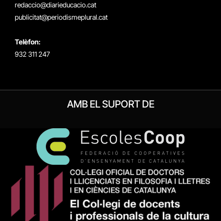
redaccio@diarieducacio.cat
publicitat@periodismeplural.cat
Telèfon:
932 311 247
AMB EL SUPORT DE