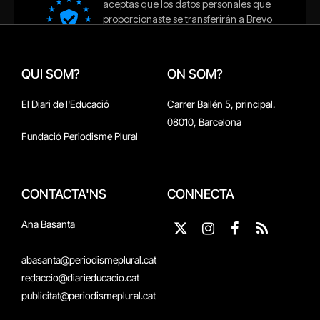
QUI SOM?
ON SOM?
El Diari de l'Educació
Carrer Bailén 5, principal.
08010, Barcelona
Fundació Periodisme Plural
CONTACTA'NS
CONNECTA
Ana Basanta
X
Instagram
Facebook
RSS
(Twitter)
abasanta@periodismeplural.cat
redaccio@diarieducacio.cat
publicitat@periodismeplural.cat