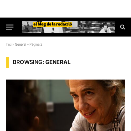
Inici
»
General
»
Pàgina 2
BROWSING:
GENERAL