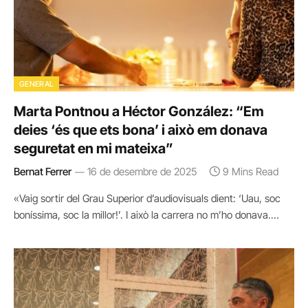
GENERAL
Marta Pontnou a Héctor González: “Em
deies ‘és que ets bona’ i això em donava
seguretat en mi mateixa”
Bernat Ferrer
16 de desembre de 2025
9 Mins Read
«Vaig sortir del Grau Superior d’audiovisuals dient: ‘Uau, soc
boníssima, soc la millor!’. I això la carrera no m’ho donava.…