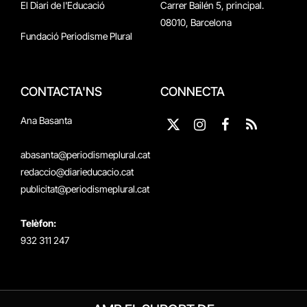
El Diari de l'Educació
Carrer Bailén 5, principal.
08010, Barcelona
Fundació Periodisme Plural
CONTACTA'NS
CONNECTA
Ana Basanta
X
Instagram
Facebook
RSS
(Twitter)
abasanta@periodismeplural.cat
redaccio@diarieducacio.cat
publicitat@periodismeplural.cat
Telèfon:
932 311 247