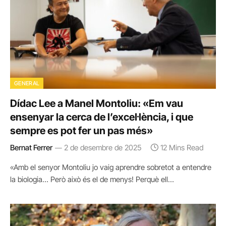
GENERAL
Dídac Lee a Manel Montoliu: «Em vau
ensenyar la cerca de l’excel·lència, i que
sempre es pot fer un pas més»
Bernat Ferrer
2 de desembre de 2025
12 Mins Read
«Amb el senyor Montoliu jo vaig aprendre sobretot a entendre
la biologia… Però això és el de menys! Perquè ell…