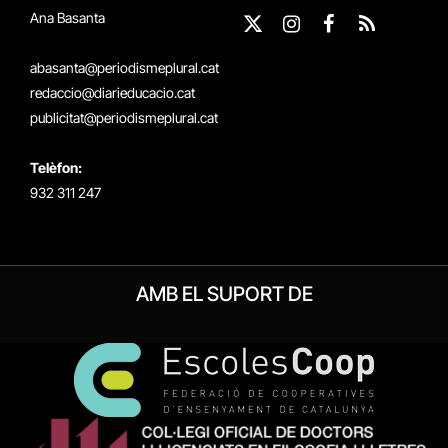
Ana Basanta
X
Instagram
Facebook
RSS
(Twitter)
abasanta@periodismeplural.cat
redaccio@diarieducacio.cat
publicitat@periodismeplural.cat
Telèfon:
932 311 247
AMB EL SUPORT DE