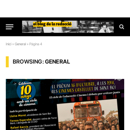
Inici
»
General
»
Pàgina 4
BROWSING:
GENERAL