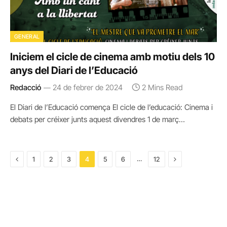
GENERAL
Iniciem el cicle de cinema amb motiu dels 10
anys del Diari de l’Educació
Redacció
24 de febrer de 2024
2 Mins Read
El Diari de l’Educació comença El cicle de l’educació: Cinema i
debats per créixer junts aquest divendres 1 de març…
Previous
Next
…
1
2
3
4
5
6
12